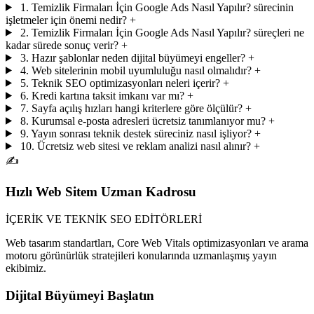
1. Temizlik Firmaları İçin Google Ads Nasıl Yapılır? sürecinin
işletmeler için önemi nedir?
+
2. Temizlik Firmaları İçin Google Ads Nasıl Yapılır? süreçleri ne
kadar sürede sonuç verir?
+
3. Hazır şablonlar neden dijital büyümeyi engeller?
+
4. Web sitelerinin mobil uyumluluğu nasıl olmalıdır?
+
5. Teknik SEO optimizasyonları neleri içerir?
+
6. Kredi kartına taksit imkanı var mı?
+
7. Sayfa açılış hızları hangi kriterlere göre ölçülür?
+
8. Kurumsal e-posta adresleri ücretsiz tanımlanıyor mu?
+
9. Yayın sonrası teknik destek süreciniz nasıl işliyor?
+
10. Ücretsiz web sitesi ve reklam analizi nasıl alınır?
+
✍️
Hızlı Web Sitem Uzman Kadrosu
İÇERİK VE TEKNİK SEO EDİTÖRLERİ
Web tasarım standartları, Core Web Vitals optimizasyonları ve arama
motoru görünürlük stratejileri konularında uzmanlaşmış yayın
ekibimiz.
Dijital Büyümeyi Başlatın