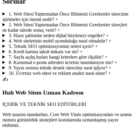
Sorular
1. Web Sitesi Yaptırmadan Önce Bilmeniz Gerekenler sürecinin
işletmeler için önemi nedir?
+
2. Web Sitesi Yaptırmadan Önce Bilmeniz Gerekenler süreçleri
ne kadar sürede sonuç verir?
+
3. Hazır şablonlar neden dijital büyümeyi engeller?
+
4. Web sitelerinin mobil uyumluluğu nasıl olmalıdır?
+
5. Teknik SEO optimizasyonları neleri içerir?
+
6. Kredi kartına taksit imkanı var mı?
+
7. Sayfa açılış hızları hangi kriterlere göre ölçülür?
+
8. Kurumsal e-posta adresleri ücretsiz tanımlanıyor mu?
+
9. Yayın sonrası teknik destek süreciniz nasıl işliyor?
+
10. Ücretsiz web sitesi ve reklam analizi nasıl alınır?
+
✍️
Hızlı Web Sitem Uzman Kadrosu
İÇERİK VE TEKNİK SEO EDİTÖRLERİ
Web tasarım standartları, Core Web Vitals optimizasyonları ve arama
motoru görünürlük stratejileri konularında uzmanlaşmış yayın
ekibimiz.