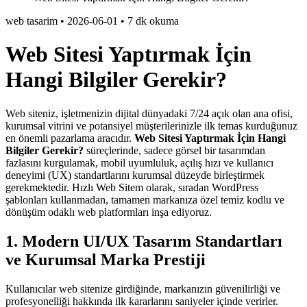
web tasarim
•
2026-06-01
•
7 dk okuma
Web Sitesi Yaptırmak İçin
Hangi Bilgiler Gerekir?
Web siteniz, işletmenizin dijital dünyadaki 7/24 açık olan ana ofisi,
kurumsal vitrini ve potansiyel müşterilerinizle ilk temas kurduğunuz
en önemli pazarlama aracıdır.
Web Sitesi Yaptırmak İçin Hangi
Bilgiler Gerekir?
süreçlerinde, sadece görsel bir tasarımdan
fazlasını kurgulamak, mobil uyumluluk, açılış hızı ve kullanıcı
deneyimi (UX) standartlarını kurumsal düzeyde birleştirmek
gerekmektedir. Hızlı Web Sitem olarak, sıradan WordPress
şablonları kullanmadan, tamamen markanıza özel temiz kodlu ve
dönüşüm odaklı web platformları inşa ediyoruz.
1. Modern UI/UX Tasarım Standartları
ve Kurumsal Marka Prestiji
Kullanıcılar web sitenize girdiğinde, markanızın güvenilirliği ve
profesyonelliği hakkında ilk kararlarını saniyeler içinde verirler.