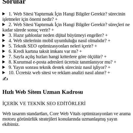
Sorular
1. Web Sitesi Yaptırmak İçin Hangi Bilgiler Gerekir? sürecinin
işletmeler için önemi nedir?
+
2. Web Sitesi Yaptırmak İçin Hangi Bilgiler Gerekir? süreçleri ne
kadar sürede sonuç verir?
+
3. Hazır şablonlar neden dijital büyümeyi engeller?
+
4. Web sitelerinin mobil uyumluluğu nasıl olmalıdır?
+
5. Teknik SEO optimizasyonları neleri içerir?
+
6. Kredi kartına taksit imkanı var mı?
+
7. Sayfa açılış hızları hangi kriterlere göre ölçülür?
+
8. Kurumsal e-posta adresleri ücretsiz tanımlanıyor mu?
+
9. Yayın sonrası teknik destek süreciniz nasıl işliyor?
+
10. Ücretsiz web sitesi ve reklam analizi nasıl alınır?
+
✍️
Hızlı Web Sitem Uzman Kadrosu
İÇERİK VE TEKNİK SEO EDİTÖRLERİ
Web tasarım standartları, Core Web Vitals optimizasyonları ve arama
motoru görünürlük stratejileri konularında uzmanlaşmış yayın
ekibimiz.