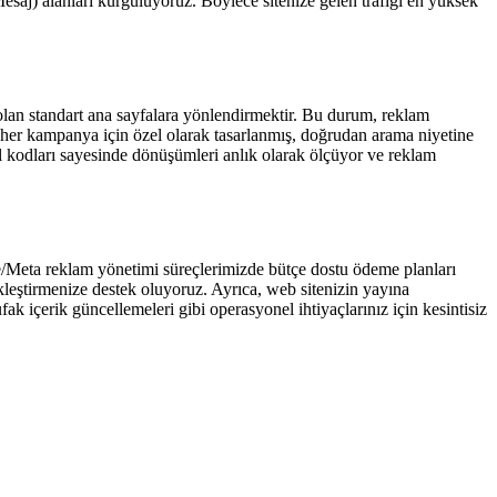
saj) alanları kurguluyoruz. Böylece sitenize gelen trafiği en yüksek
lan standart ana sayfalara yönlendirmektir. Bu durum, reklam
her kampanya için özel olarak tasarlanmış, doğrudan arama niyetine
l kodları sayesinde dönüşümleri anlık olarak ölçüyor ve reklam
/Meta reklam yönetimi süreçlerimizde bütçe dostu ödeme planları
ekleştirmenize destek oluyoruz. Ayrıca, web sitenizin yayına
k içerik güncellemeleri gibi operasyonel ihtiyaçlarınız için kesintisiz