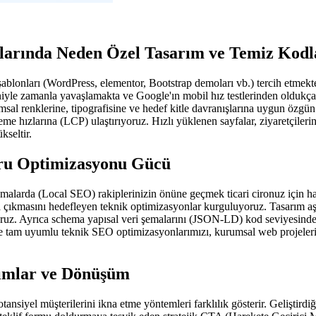
arında Neden Özel Tasarım ve Temiz Kod
şablonları (WordPress, elementor, Bootstrap demoları vb.) tercih etmekted
eniyle zamanla yavaşlamakta ve Google'ın mobil hız testlerinden oldukç
renklerine, tipografisine ve hedef kitle davranışlarına uygun özgün U
leme hızlarına (LCP) ulaştırıyoruz. Hızlı yüklenen sayfalar, ziyaretçileri
kseltir.
ru Optimizasyonu Gücü
amalarda (Local SEO) rakiplerinizin önüne geçmek ticari cironuz için ha
rada çıkmasını hedefleyen teknik optimizasyonlar kurguluyoruz. Tasarım 
oruz. Ayrıca schema yapısal veri şemalarını (JSON-LD) kod seviyesinde 
tam uyumlu teknik SEO optimizasyonlarımızı, kurumsal web projelerimiz
rımlar ve Dönüşüm
potansiyel müşterilerini ikna etme yöntemleri farklılık gösterir. Gelişti