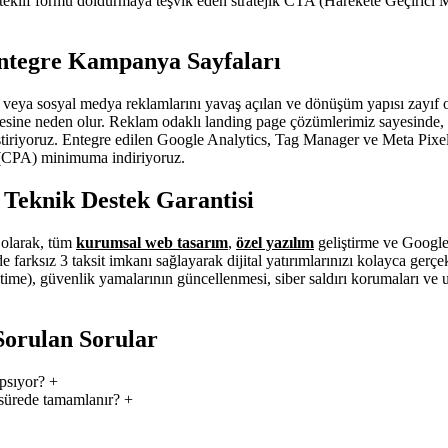
eklif formu doldurmaya teşvik eden stratejik CTA (Harekete Geçirici Me
ntegre Kampanya Sayfaları
 veya sosyal medya reklamlarını yavaş açılan ve dönüşüm yapısı zayıf o
mesine neden olur. Reklam odaklı landing page çözümlerimiz sayesinde, 
iştiriyoruz. Entegre edilen Google Analytics, Tag Manager ve Meta Pixe
i (CPA) minimuma indiriyoruz.
z Teknik Destek Garantisi
i olarak, tüm
kurumsal web tasarım
,
özel yazılım
geliştirme ve Google
 farksız 3 taksit imkanı sağlayarak dijital yatırımlarınızı kolayca gerç
ime), güvenlik yamalarının güncellenmesi, siber saldırı korumaları ve ufa
orulan Sorular
psıyor?
+
sürede tamamlanır?
+