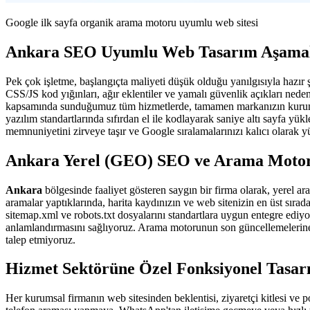
Google ilk sayfa organik arama motoru uyumlu web sitesi
Ankara SEO Uyumlu Web Tasarım Aşamal
Pek çok işletme, başlangıçta maliyeti düşük olduğu yanılgısıyla hazır 
CSS/JS kod yığınları, ağır eklentiler ve yamalı güvenlik açıkları ned
kapsamında sunduğumuz tüm hizmetlerde, tamamen markanızın kurumsal 
yazılım standartlarında sıfırdan el ile kodlayarak saniye altı sayfa yük
memnuniyetini zirveye taşır ve Google sıralamalarınızı kalıcı olarak yü
Ankara Yerel (GEO) SEO ve Arama Moto
Ankara
bölgesinde faaliyet gösteren saygın bir firma olarak, yerel ar
aramalar yaptıklarında, harita kaydınızın ve web sitenizin en üst sı
sitemap.xml ve robots.txt dosyalarını standartlara uygun entegre ediy
anlamlandırmasını sağlıyoruz. Arama motorunun son güncellemelerine 
talep etmiyoruz.
Hizmet Sektörüne Özel Fonksiyonel Tasa
Her kurumsal firmanın web sitesinden beklentisi, ziyaretçi kitlesi ve 