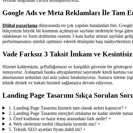
verimle doğrudan ciroya dönüştürüyoruz.
Google Ads ve Meta Reklamları İle Tam E
Dijital pazarlama
dünyasında en çok yapılan hatalardan biri, Google
bütçenizin büyük bir kısmının açılmayan sayfalar nedeniyle boşa git
odaklanan ve form doldurma oranını 3 kata kadar artıran sayfalar gel
performansınızı sürekli optimize ederek dönüşüm başı maliyetleriniz
Vade Farksız 3 Taksit İmkanı ve Kesintisi
Hizmet kalitemizin, şeffaflığımızın ve karşılıklı güvenin bir gösterges
sunuyoruz. Anlaşmalı banka altyapılarımız sayesinde kredi kartına vade
alınmasının ardından sizi asla yalnız bırakmıyoruz. Sunucu izleme (upt
teknik destek ve bakım hizmeti sağlamaya devam ediyoruz.
Landing Page Tasarımı Sıkça Sorulan Sor
1. Landing Page Tasarımı hizmeti tam olarak neleri kapsıyor?
+
2. Landing Page Tasarımı süreçleri ortalama ne kadar sürede tama
3. Özel kodlama ve hazır tema arasındaki fark nedir?
+
4. Web siteleriniz mobil cihazlarla uyumlu mu?
+
5. Teknik SEO ayarları fiyata dahil mi?
+