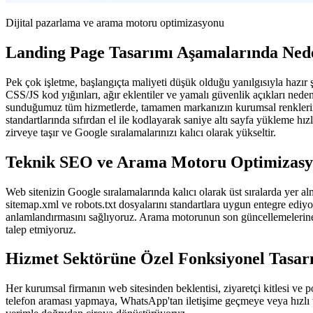
Dijital pazarlama ve arama motoru optimizasyonu
Landing Page Tasarımı Aşamalarında Ned
Pek çok işletme, başlangıçta maliyeti düşük olduğu yanılgısıyla hazır 
CSS/JS kod yığınları, ağır eklentiler ve yamalı güvenlik açıkları ned
sunduğumuz tüm hizmetlerde, tamamen markanızın kurumsal renklerine, 
standartlarında sıfırdan el ile kodlayarak saniye altı sayfa yükleme hı
zirveye taşır ve Google sıralamalarınızı kalıcı olarak yükseltir.
Teknik SEO ve Arama Motoru Optimizas
Web sitenizin Google sıralamalarında kalıcı olarak üst sıralarda yer 
sitemap.xml ve robots.txt dosyalarını standartlara uygun entegre ediy
anlamlandırmasını sağlıyoruz. Arama motorunun son güncellemelerine 
talep etmiyoruz.
Hizmet Sektörüne Özel Fonksiyonel Tasa
Her kurumsal firmanın web sitesinden beklentisi, ziyaretçi kitlesi ve 
telefon araması yapmaya, WhatsApp'tan iletişime geçmeye veya hızlı t