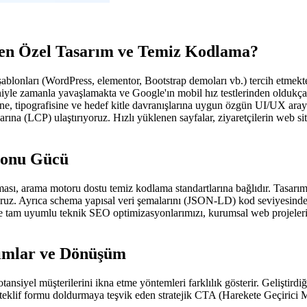
en Özel Tasarım ve Temiz Kodlama?
şablonları (WordPress, elementor, Bootstrap demoları vb.) tercih etmekted
eniyle zamanla yavaşlamakta ve Google'ın mobil hız testlerinden oldukç
tipografisine ve hedef kitle davranışlarına uygun özgün UI/UX arayüz 
zlarına (LCP) ulaştırıyoruz. Hızlı yüklenen sayfalar, ziyaretçilerin web 
yonu Gücü
alması, arama motoru dostu temiz kodlama standartlarına bağlıdır. Tasar
oruz. Ayrıca schema yapısal veri şemalarını (JSON-LD) kod seviyesinde 
tam uyumlu teknik SEO optimizasyonlarımızı, kurumsal web projelerimiz
rımlar ve Dönüşüm
potansiyel müşterilerini ikna etme yöntemleri farklılık gösterir. Gelişti
eklif formu doldurmaya teşvik eden stratejik CTA (Harekete Geçirici Me