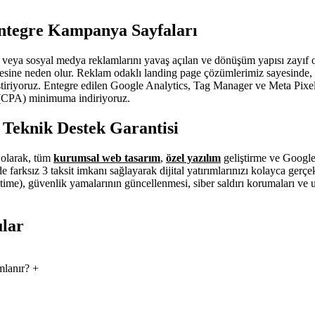
ntegre Kampanya Sayfaları
 veya sosyal medya reklamlarını yavaş açılan ve dönüşüm yapısı zayıf o
mesine neden olur. Reklam odaklı landing page çözümlerimiz sayesinde, 
iştiriyoruz. Entegre edilen Google Analytics, Tag Manager ve Meta Pixe
i (CPA) minimuma indiriyoruz.
z Teknik Destek Garantisi
i olarak, tüm
kurumsal web tasarım
,
özel yazılım
geliştirme ve Google
 farksız 3 taksit imkanı sağlayarak dijital yatırımlarınızı kolayca gerç
ime), güvenlik yamalarının güncellenmesi, siber saldırı korumaları ve ufa
ular
mlanır?
+