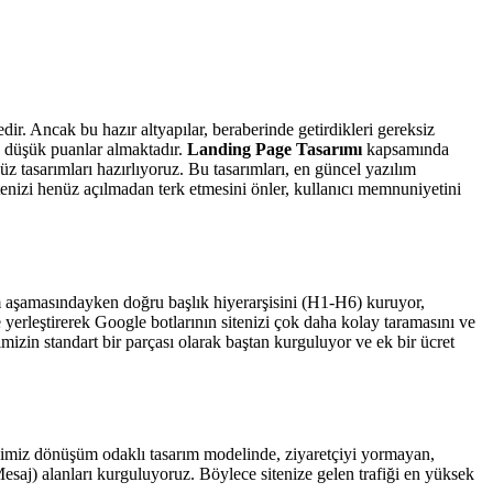
ir. Ancak bu hazır altyapılar, beraberinde getirdikleri gereksiz
a düşük puanlar almaktadır.
Landing Page Tasarımı
kapsamında
tasarımları hazırlıyoruz. Bu tasarımları, en güncel yazılım
sitenizi henüz açılmadan terk etmesini önler, kullanıcı memnuniyetini
ım aşamasındayken doğru başlık hiyerarşisini (H1-H6) kuruyor,
yerleştirerek Google botlarının sitenizi çok daha kolay taramasını ve
in standart bir parçası olarak baştan kurguluyor ve ek bir ücret
rdiğimiz dönüşüm odaklı tasarım modelinde, ziyaretçiyi yormayan,
saj) alanları kurguluyoruz. Böylece sitenize gelen trafiği en yüksek