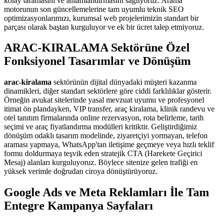
kolay taramasını ve anlamlandırmasını sağlıyoruz. Arama
motorunun son güncellemelerine tam uyumlu teknik SEO
optimizasyonlarımızı, kurumsal web projelerimizin standart bir
parçası olarak baştan kurguluyor ve ek bir ücret talep etmiyoruz.
ARAC-KIRALAMA Sektörüne Özel
Fonksiyonel Tasarımlar ve Dönüşüm
arac-kiralama
sektörünün dijital dünyadaki müşteri kazanma
dinamikleri, diğer standart sektörlere göre ciddi farklılıklar gösterir.
Örneğin avukat sitelerinde yasal mevzuat uyumu ve profesyonel
itimat ön plandayken, VIP transfer, araç kiralama, klinik randevu ve
otel tanıtım firmalarında online rezervasyon, rota belirleme, tarih
seçimi ve araç fiyatlandırma modülleri kritiktir. Geliştirdiğimiz
dönüşüm odaklı tasarım modelinde, ziyaretçiyi yormayan, telefon
araması yapmaya, WhatsApp'tan iletişime geçmeye veya hızlı teklif
formu doldurmaya teşvik eden stratejik CTA (Harekete Geçirici
Mesaj) alanları kurguluyoruz. Böylece sitenize gelen trafiği en
yüksek verimle doğrudan ciroya dönüştürüyoruz.
Google Ads ve Meta Reklamları İle Tam
Entegre Kampanya Sayfaları