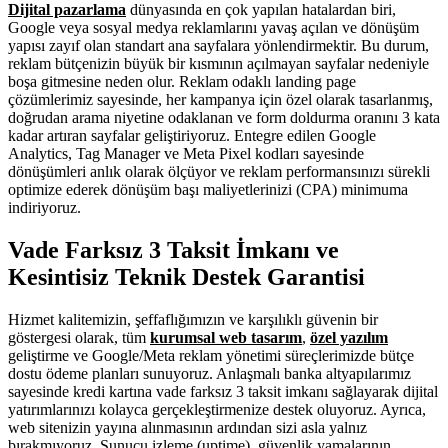
Dijital pazarlama
dünyasında en çok yapılan hatalardan biri,
Google veya sosyal medya reklamlarını yavaş açılan ve dönüşüm
yapısı zayıf olan standart ana sayfalara yönlendirmektir. Bu durum,
reklam bütçenizin büyük bir kısmının açılmayan sayfalar nedeniyle
boşa gitmesine neden olur. Reklam odaklı landing page
çözümlerimiz sayesinde, her kampanya için özel olarak tasarlanmış,
doğrudan arama niyetine odaklanan ve form doldurma oranını 3 kata
kadar artıran sayfalar geliştiriyoruz. Entegre edilen Google
Analytics, Tag Manager ve Meta Pixel kodları sayesinde
dönüşümleri anlık olarak ölçüyor ve reklam performansınızı sürekli
optimize ederek dönüşüm başı maliyetlerinizi (CPA) minimuma
indiriyoruz.
Vade Farksız 3 Taksit İmkanı ve
Kesintisiz Teknik Destek Garantisi
Hizmet kalitemizin, şeffaflığımızın ve karşılıklı güvenin bir
göstergesi olarak, tüm
kurumsal web tasarım
,
özel yazılım
geliştirme ve Google/Meta reklam yönetimi süreçlerimizde bütçe
dostu ödeme planları sunuyoruz. Anlaşmalı banka altyapılarımız
sayesinde kredi kartına vade farksız 3 taksit imkanı sağlayarak dijital
yatırımlarınızı kolayca gerçekleştirmenize destek oluyoruz. Ayrıca,
web sitenizin yayına alınmasının ardından sizi asla yalnız
bırakmıyoruz. Sunucu izleme (uptime), güvenlik yamalarının