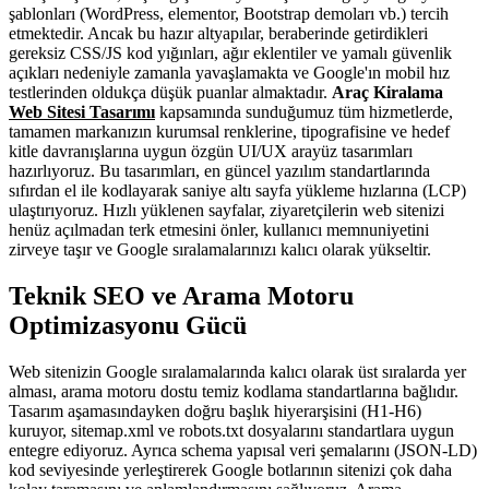
şablonları (WordPress, elementor, Bootstrap demoları vb.) tercih
etmektedir. Ancak bu hazır altyapılar, beraberinde getirdikleri
gereksiz CSS/JS kod yığınları, ağır eklentiler ve yamalı güvenlik
açıkları nedeniyle zamanla yavaşlamakta ve Google'ın mobil hız
testlerinden oldukça düşük puanlar almaktadır.
Araç Kiralama
Web Sitesi Tasarımı
kapsamında sunduğumuz tüm hizmetlerde,
tamamen markanızın kurumsal renklerine, tipografisine ve hedef
kitle davranışlarına uygun özgün UI/UX arayüz tasarımları
hazırlıyoruz. Bu tasarımları, en güncel yazılım standartlarında
sıfırdan el ile kodlayarak saniye altı sayfa yükleme hızlarına (LCP)
ulaştırıyoruz. Hızlı yüklenen sayfalar, ziyaretçilerin web sitenizi
henüz açılmadan terk etmesini önler, kullanıcı memnuniyetini
zirveye taşır ve Google sıralamalarınızı kalıcı olarak yükseltir.
Teknik SEO ve Arama Motoru
Optimizasyonu Gücü
Web sitenizin Google sıralamalarında kalıcı olarak üst sıralarda yer
alması, arama motoru dostu temiz kodlama standartlarına bağlıdır.
Tasarım aşamasındayken doğru başlık hiyerarşisini (H1-H6)
kuruyor, sitemap.xml ve robots.txt dosyalarını standartlara uygun
entegre ediyoruz. Ayrıca schema yapısal veri şemalarını (JSON-LD)
kod seviyesinde yerleştirerek Google botlarının sitenizi çok daha