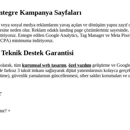
ntegre Kampanya Sayfaları
 veya sosyal medya reklamlarını yavaş açılan ve dönüşüm yapısı zayıf o
mesine neden olur. Reklam odaklı landing page çözümlerimiz sayesinde, 
iştiriyoruz. Entegre edilen Google Analytics, Tag Manager ve Meta Pixe
i (CPA) minimuma indiriyoruz.
z Teknik Destek Garantisi
i olarak, tüm
kurumsal web tasarım
,
özel yazılım
geliştirme ve Google
 farksız 3 taksit imkanı sağlayarak dijital yatırımlarınızı kolayca gerç
ime), güvenlik yamalarının güncellenmesi, siber saldırı korumaları ve ufa
r
nır?
+