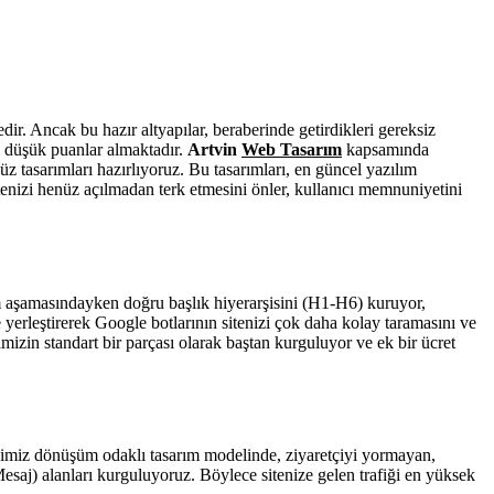
ir. Ancak bu hazır altyapılar, beraberinde getirdikleri gereksiz
a düşük puanlar almaktadır.
Artvin
Web Tasarım
kapsamında
tasarımları hazırlıyoruz. Bu tasarımları, en güncel yazılım
sitenizi henüz açılmadan terk etmesini önler, kullanıcı memnuniyetini
ım aşamasındayken doğru başlık hiyerarşisini (H1-H6) kuruyor,
yerleştirerek Google botlarının sitenizi çok daha kolay taramasını ve
in standart bir parçası olarak baştan kurguluyor ve ek bir ücret
rdiğimiz dönüşüm odaklı tasarım modelinde, ziyaretçiyi yormayan,
saj) alanları kurguluyoruz. Böylece sitenize gelen trafiği en yüksek