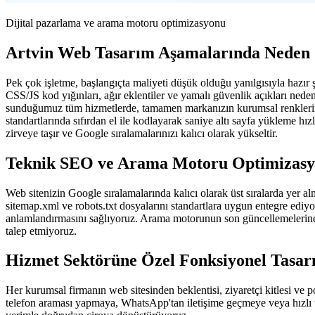
Dijital pazarlama ve arama motoru optimizasyonu
Artvin Web Tasarım Aşamalarında Neden
Pek çok işletme, başlangıçta maliyeti düşük olduğu yanılgısıyla hazır 
CSS/JS kod yığınları, ağır eklentiler ve yamalı güvenlik açıkları ned
sunduğumuz tüm hizmetlerde, tamamen markanızın kurumsal renklerine, 
standartlarında sıfırdan el ile kodlayarak saniye altı sayfa yükleme hı
zirveye taşır ve Google sıralamalarınızı kalıcı olarak yükseltir.
Teknik SEO ve Arama Motoru Optimizas
Web sitenizin Google sıralamalarında kalıcı olarak üst sıralarda yer 
sitemap.xml ve robots.txt dosyalarını standartlara uygun entegre ediy
anlamlandırmasını sağlıyoruz. Arama motorunun son güncellemelerine 
talep etmiyoruz.
Hizmet Sektörüne Özel Fonksiyonel Tasa
Her kurumsal firmanın web sitesinden beklentisi, ziyaretçi kitlesi ve 
telefon araması yapmaya, WhatsApp'tan iletişime geçmeye veya hızlı t