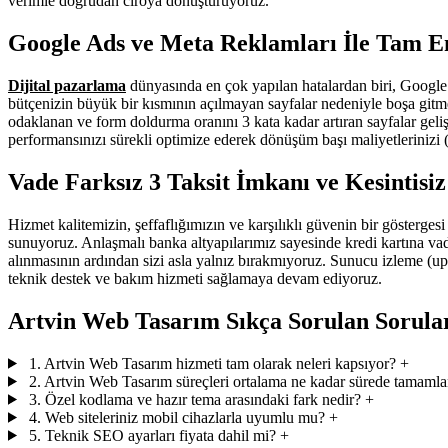
verimle doğrudan ciroya dönüştürüyoruz.
Google Ads ve Meta Reklamları İle Tam E
Dijital pazarlama
dünyasında en çok yapılan hatalardan biri, Google
bütçenizin büyük bir kısmının açılmayan sayfalar nedeniyle boşa git
odaklanan ve form doldurma oranını 3 kata kadar artıran sayfalar gel
performansınızı sürekli optimize ederek dönüşüm başı maliyetleriniz
Vade Farksız 3 Taksit İmkanı ve Kesintisi
Hizmet kalitemizin, şeffaflığımızın ve karşılıklı güvenin bir gösterges
sunuyoruz. Anlaşmalı banka altyapılarımız sayesinde kredi kartına vade
alınmasının ardından sizi asla yalnız bırakmıyoruz. Sunucu izleme (upt
teknik destek ve bakım hizmeti sağlamaya devam ediyoruz.
Artvin Web Tasarım Sıkça Sorulan Sorula
1. Artvin Web Tasarım hizmeti tam olarak neleri kapsıyor?
+
2. Artvin Web Tasarım süreçleri ortalama ne kadar sürede tamamla
3. Özel kodlama ve hazır tema arasındaki fark nedir?
+
4. Web siteleriniz mobil cihazlarla uyumlu mu?
+
5. Teknik SEO ayarları fiyata dahil mi?
+