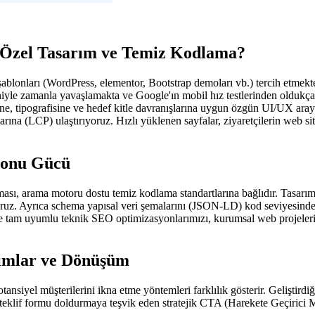
 Özel Tasarım ve Temiz Kodlama?
şablonları (WordPress, elementor, Bootstrap demoları vb.) tercih etmekted
eniyle zamanla yavaşlamakta ve Google'ın mobil hız testlerinden oldukç
tipografisine ve hedef kitle davranışlarına uygun özgün UI/UX arayüz 
zlarına (LCP) ulaştırıyoruz. Hızlı yüklenen sayfalar, ziyaretçilerin web 
yonu Gücü
alması, arama motoru dostu temiz kodlama standartlarına bağlıdır. Tasar
oruz. Ayrıca schema yapısal veri şemalarını (JSON-LD) kod seviyesinde 
tam uyumlu teknik SEO optimizasyonlarımızı, kurumsal web projelerimiz
rımlar ve Dönüşüm
potansiyel müşterilerini ikna etme yöntemleri farklılık gösterir. Gelişti
eklif formu doldurmaya teşvik eden stratejik CTA (Harekete Geçirici Me