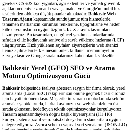
gereksiz CSS/JS kod yığınları, ağır eklentiler ve yamalı güvenlik
açıkları nedeniyle zamanla yavaşlamakta ve Google'ın mobil hız
testlerinden oldukça düşük puanlar almaktadır.
Balıkesir
Web
Tasarım
Ajansı
kapsamında sunduğumuz tüm hizmetlerde,
tamamen markanızın kurumsal renklerine, tipografisine ve hedef
kitle davranışlarına uygun özgün UI/UX arayüz tasarımları
hazırlıyoruz. Bu tasarımları, en güncel yazılım standartlarında
sıfırdan el ile kodlayarak saniye altı sayfa yükleme hızlarına (LCP)
ulaştırıyoruz. Hızlı yüklenen sayfalar, ziyaretçilerin web sitenizi
henüz açılmadan terk etmesini önler, kullanıcı memnuniyetini
zirveye taşır ve Google sıralamalarınızı kalıcı olarak yükseltir.
Balıkesir Yerel (GEO) SEO ve Arama
Motoru Optimizasyonu Gücü
Balıkesir
bölgesinde faaliyet gösteren saygın bir firma olarak, yerel
aramalarda (Local SEO) rakiplerinizin önüne geçmek ticari cironuz
için hayati bir önem taşır. Müşterileriniz arama motorlarında sektörel
aramalar yaptıklarında, harita kaydınızın ve web sitenizin en üst
sırada çıkmasını hedefleyen teknik optimizasyonlar kurguluyoruz.
Tasarım aşamasındayken doğru başlık hiyerarşisini (H1-H6)
kuruyor, sitemap.xml ve robots.txt dosyalarını standartlara uygun
entegre ediyoruz. Ayrıca schema yapısal veri şemalarını (JSON-LD)
kod seviyesinde yerleştirerek Google botlarının sitenizi çok daha