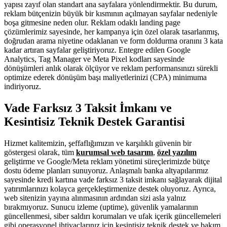
yapısı zayıf olan standart ana sayfalara yönlendirmektir. Bu durum,
reklam bütçenizin büyük bir kısmının açılmayan sayfalar nedeniyle
boşa gitmesine neden olur. Reklam odaklı landing page
çözümlerimiz sayesinde, her kampanya için özel olarak tasarlanmış,
doğrudan arama niyetine odaklanan ve form doldurma oranını 3 kata
kadar artıran sayfalar geliştiriyoruz. Entegre edilen Google
Analytics, Tag Manager ve Meta Pixel kodları sayesinde
dönüşümleri anlık olarak ölçüyor ve reklam performansınızı sürekli
optimize ederek dönüşüm başı maliyetlerinizi (CPA) minimuma
indiriyoruz.
Vade Farksız 3 Taksit İmkanı ve
Kesintisiz Teknik Destek Garantisi
Hizmet kalitemizin, şeffaflığımızın ve karşılıklı güvenin bir
göstergesi olarak, tüm
kurumsal web tasarım
,
özel yazılım
geliştirme ve Google/Meta reklam yönetimi süreçlerimizde bütçe
dostu ödeme planları sunuyoruz. Anlaşmalı banka altyapılarımız
sayesinde kredi kartına vade farksız 3 taksit imkanı sağlayarak dijital
yatırımlarınızı kolayca gerçekleştirmenize destek oluyoruz. Ayrıca,
web sitenizin yayına alınmasının ardından sizi asla yalnız
bırakmıyoruz. Sunucu izleme (uptime), güvenlik yamalarının
güncellenmesi, siber saldırı korumaları ve ufak içerik güncellemeleri
gibi operasyonel ihtiyaçlarınız için kesintisiz teknik destek ve bakım