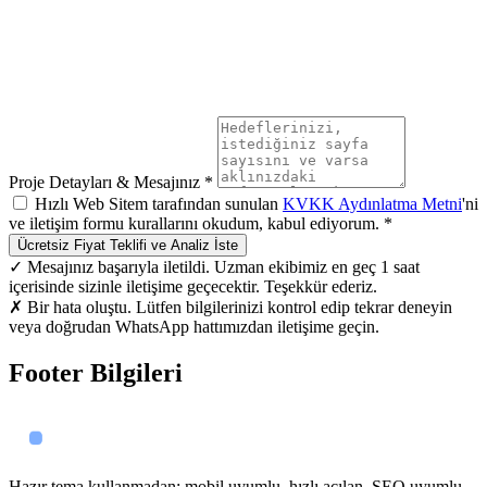
Proje Detayları & Mesajınız *
Hızlı Web Sitem tarafından sunulan
KVKK Aydınlatma Metni
'ni
ve iletişim formu kurallarını okudum, kabul ediyorum. *
Ücretsiz Fiyat Teklifi ve Analiz İste
✓ Mesajınız başarıyla iletildi. Uzman ekibimiz en geç 1 saat
içerisinde sizinle iletişime geçecektir. Teşekkür ederiz.
✗ Bir hata oluştu. Lütfen bilgilerinizi kontrol edip tekrar deneyin
veya doğrudan WhatsApp hattımızdan iletişime geçin.
Footer Bilgileri
Hazır tema kullanmadan; mobil uyumlu, hızlı açılan, SEO uyumlu