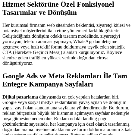
Hizmet Sektörüne Özel Fonksiyonel
Tasarımlar ve Dönüşüm
Her kurumsal firmanın web sitesinden beklentisi, ziyaretçi kitlesi ve
potansiyel müşterilerini ikna etme yöntemleri farklılık gösterir.
Geliştirdiğimiz dönüşüm odaklı tasarım modelinde, ziyaretçiyi
yormayan, telefon araması yapmaya, WhatsApp'tan iletişime
geçmeye veya hızlı teklif formu doldurmaya teşvik eden stratejik
CTA (Harekete Geçirici Mesaj) alanları kurguluyoruz. Böylece
sitenize gelen trafiği en yüksek verimle doğrudan ciroya
dönüştürüyoruz.
Google Ads ve Meta Reklamları İle Tam
Entegre Kampanya Sayfaları
Dijital pazarlama
dünyasında en çok yapılan hatalardan biri,
Google veya sosyal medya reklamlarını yavaş açılan ve dönüşüm
yapısı zayıf olan standart ana sayfalara yönlendirmektir. Bu durum,
reklam bütçenizin büyük bir kısmının açılmayan sayfalar nedeniyle
boşa gitmesine neden olur. Reklam odaklı landing page
çözümlerimiz sayesinde, her kampanya için özel olarak tasarlanmış,
doğrudan arama niyetine odaklanan ve form doldurma oranını 3 kata
kadar artıran sayfalar geliştiriyoruz. Entegre edilen Google