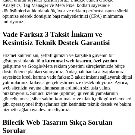
Analytics, Tag Manager ve Meta Pixel kodları sayesinde
dönüşümleri anlık olarak ölçüyor ve reklam performansınızı sürekli
optimize ederek dönüşüm başı maliyetlerinizi (CPA) minimuma
indiriyoruz.
Vade Farksız 3 Taksit İmkanı ve
Kesintisiz Teknik Destek Garantisi
Hizmet kalitemizin, şeffaflığımızın ve karşılıklı güvenin bir
göstergesi olarak, tüm
kurumsal web tasarım
,
özel yazılım
geliştirme ve Google/Meta reklam yönetimi süreçlerimizde bütçe
dostu ödeme planları sunuyoruz. Anlaşmalı banka altyapılarımız
sayesinde kredi kartına vade farksız 3 taksit imkanı sağlayarak dijital
yatırımlarınızı kolayca gerçekleştirmenize destek oluyoruz. Ayrıca,
web sitenizin yayına alınmasının ardından sizi asla yalnız
bırakmıyoruz. Sunucu izleme (uptime), güvenlik yamalarının
güncellenmesi, siber saldırı korumaları ve ufak içerik güncellemeleri
gibi operasyonel ihtiyaçlarınız için kesintisiz teknik destek ve bakım
hizmeti sağlamaya devam ediyoruz.
Bilecik Web Tasarım Sıkça Sorulan
Sorular