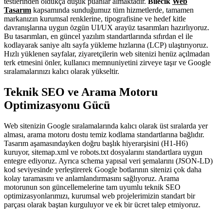
testlerinden oldukça düşük puanlar almaktadır.
Bilecik
Web
Tasarım
kapsamında sunduğumuz tüm hizmetlerde, tamamen
markanızın kurumsal renklerine, tipografisine ve hedef kitle
davranışlarına uygun özgün UI/UX arayüz tasarımları hazırlıyoruz.
Bu tasarımları, en güncel yazılım standartlarında sıfırdan el ile
kodlayarak saniye altı sayfa yükleme hızlarına (LCP) ulaştırıyoruz.
Hızlı yüklenen sayfalar, ziyaretçilerin web sitenizi henüz açılmadan
terk etmesini önler, kullanıcı memnuniyetini zirveye taşır ve Google
sıralamalarınızı kalıcı olarak yükseltir.
Teknik SEO ve Arama Motoru
Optimizasyonu Gücü
Web sitenizin Google sıralamalarında kalıcı olarak üst sıralarda yer
alması, arama motoru dostu temiz kodlama standartlarına bağlıdır.
Tasarım aşamasındayken doğru başlık hiyerarşisini (H1-H6)
kuruyor, sitemap.xml ve robots.txt dosyalarını standartlara uygun
entegre ediyoruz. Ayrıca schema yapısal veri şemalarını (JSON-LD)
kod seviyesinde yerleştirerek Google botlarının sitenizi çok daha
kolay taramasını ve anlamlandırmasını sağlıyoruz. Arama
motorunun son güncellemelerine tam uyumlu teknik SEO
optimizasyonlarımızı, kurumsal web projelerimizin standart bir
parçası olarak baştan kurguluyor ve ek bir ücret talep etmiyoruz.