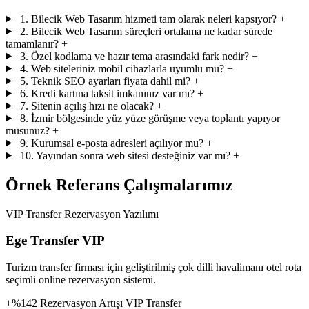
1. Bilecik Web Tasarım hizmeti tam olarak neleri kapsıyor?
+
2. Bilecik Web Tasarım süreçleri ortalama ne kadar sürede
tamamlanır?
+
3. Özel kodlama ve hazır tema arasındaki fark nedir?
+
4. Web siteleriniz mobil cihazlarla uyumlu mu?
+
5. Teknik SEO ayarları fiyata dahil mi?
+
6. Kredi kartına taksit imkanınız var mı?
+
7. Sitenin açılış hızı ne olacak?
+
8. İzmir bölgesinde yüz yüze görüşme veya toplantı yapıyor
musunuz?
+
9. Kurumsal e-posta adresleri açılıyor mu?
+
10. Yayından sonra web sitesi desteğiniz var mı?
+
Örnek Referans Çalışmalarımız
VIP Transfer Rezervasyon Yazılımı
Ege Transfer VIP
Turizm transfer firması için geliştirilmiş çok dilli havalimanı otel rota
seçimli online rezervasyon sistemi.
+%142 Rezervasyon Artışı
VIP Transfer