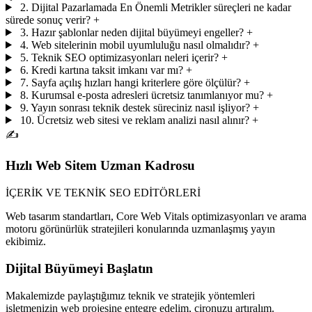
2. Dijital Pazarlamada En Önemli Metrikler süreçleri ne kadar
sürede sonuç verir?
+
3. Hazır şablonlar neden dijital büyümeyi engeller?
+
4. Web sitelerinin mobil uyumluluğu nasıl olmalıdır?
+
5. Teknik SEO optimizasyonları neleri içerir?
+
6. Kredi kartına taksit imkanı var mı?
+
7. Sayfa açılış hızları hangi kriterlere göre ölçülür?
+
8. Kurumsal e-posta adresleri ücretsiz tanımlanıyor mu?
+
9. Yayın sonrası teknik destek süreciniz nasıl işliyor?
+
10. Ücretsiz web sitesi ve reklam analizi nasıl alınır?
+
✍️
Hızlı Web Sitem Uzman Kadrosu
İÇERİK VE TEKNİK SEO EDİTÖRLERİ
Web tasarım standartları, Core Web Vitals optimizasyonları ve arama
motoru görünürlük stratejileri konularında uzmanlaşmış yayın
ekibimiz.
Dijital Büyümeyi Başlatın
Makalemizde paylaştığımız teknik ve stratejik yöntemleri
işletmenizin web projesine entegre edelim, cironuzu artıralım.