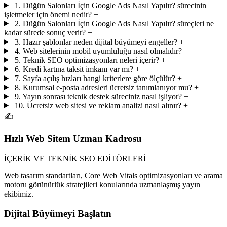
1. Düğün Salonları İçin Google Ads Nasıl Yapılır? sürecinin
işletmeler için önemi nedir?
+
2. Düğün Salonları İçin Google Ads Nasıl Yapılır? süreçleri ne
kadar sürede sonuç verir?
+
3. Hazır şablonlar neden dijital büyümeyi engeller?
+
4. Web sitelerinin mobil uyumluluğu nasıl olmalıdır?
+
5. Teknik SEO optimizasyonları neleri içerir?
+
6. Kredi kartına taksit imkanı var mı?
+
7. Sayfa açılış hızları hangi kriterlere göre ölçülür?
+
8. Kurumsal e-posta adresleri ücretsiz tanımlanıyor mu?
+
9. Yayın sonrası teknik destek süreciniz nasıl işliyor?
+
10. Ücretsiz web sitesi ve reklam analizi nasıl alınır?
+
✍️
Hızlı Web Sitem Uzman Kadrosu
İÇERİK VE TEKNİK SEO EDİTÖRLERİ
Web tasarım standartları, Core Web Vitals optimizasyonları ve arama
motoru görünürlük stratejileri konularında uzmanlaşmış yayın
ekibimiz.
Dijital Büyümeyi Başlatın