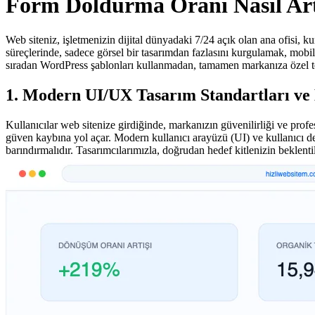
Form Doldurma Oranı Nasıl Artı
Web siteniz, işletmenizin dijital dünyadaki 7/24 açık olan ana ofisi, k
süreçlerinde, sadece görsel bir tasarımdan fazlasını kurgulamak, mobi
sıradan WordPress şablonları kullanmadan, tamamen markanıza özel t
1. Modern UI/UX Tasarım Standartları ve
Kullanıcılar web sitenize girdiğinde, markanızın güvenilirliği ve profes
güven kaybına yol açar. Modern kullanıcı arayüzü (UI) ve kullanıcı de
barındırmalıdır. Tasarımcılarımızla, doğrudan hedef kitlenizin beklent