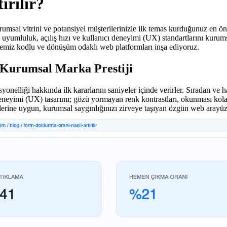
rılır?
urumsal vitrini ve potansiyel müşterilerinizle ilk temas kurduğunuz en ö
l uyumluluk, açılış hızı ve kullanıcı deneyimi (UX) standartlarını kuru
emiz kodlu ve dönüşüm odaklı web platformları inşa ediyoruz.
 Kurumsal Marka Prestiji
yonelliği hakkında ilk kararlarını saniyeler içinde verirler. Sıradan ve 
neyimi (UX) tasarımı; gözü yormayan renk kontrastları, okunması kolay f
ilerine uygun, kurumsal saygınlığınızı zirveye taşıyan özgün web arayüzl