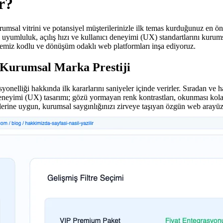
r?
urumsal vitrini ve potansiyel müşterilerinizle ilk temas kurduğunuz en ö
l uyumluluk, açılış hızı ve kullanıcı deneyimi (UX) standartlarını kuru
emiz kodlu ve dönüşüm odaklı web platformları inşa ediyoruz.
 Kurumsal Marka Prestiji
yonelliği hakkında ilk kararlarını saniyeler içinde verirler. Sıradan ve 
neyimi (UX) tasarımı; gözü yormayan renk kontrastları, okunması kolay f
ilerine uygun, kurumsal saygınlığınızı zirveye taşıyan özgün web arayüzl