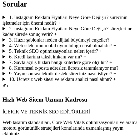
Sorular
1. Instagram Reklam Fiyatları Neye Göre Değişir? sürecinin
işletmeler için önemi nedir?
+
2. Instagram Reklam Fiyatları Neye Göre Değişir? süreçleri ne
kadar sürede sonuç verir?
+
3. Hazır şablonlar neden dijital büyümeyi engeller?
+
4. Web sitelerinin mobil uyumluluğu nasıl olmalıdır?
+
5. Teknik SEO optimizasyonları neleri içerir?
+
6. Kredi kartına taksit imkanı var mı?
+
7. Sayfa açılış hızları hangi kriterlere göre ölçülür?
+
8. Kurumsal e-posta adresleri ücretsiz tanımlanıyor mu?
+
9. Yayın sonrası teknik destek süreciniz nasıl işliyor?
+
10. Ücretsiz web sitesi ve reklam analizi nasıl alınır?
+
✍️
Hızlı Web Sitem Uzman Kadrosu
İÇERİK VE TEKNİK SEO EDİTÖRLERİ
Web tasarım standartları, Core Web Vitals optimizasyonları ve arama
motoru görünürlük stratejileri konularında uzmanlaşmış yayın
ekibimiz.