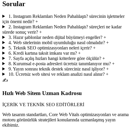
Sorular
1. Instagram Reklamları Neden Pahalılaştı? sürecinin işletmeler
için önemi nedir?
+
2. Instagram Reklamları Neden Pahalılaştı? süreçleri ne kadar
sürede sonuç verir?
+
3. Hazır şablonlar neden dijital büyümeyi engeller?
+
4. Web sitelerinin mobil uyumluluğu nasıl olmalıdır?
+
5. Teknik SEO optimizasyonları neleri içerir?
+
6. Kredi kartına taksit imkanı var mı?
+
7. Sayfa açılış hızları hangi kriterlere göre ölçülür?
+
8. Kurumsal e-posta adresleri ücretsiz tanımlanıyor mu?
+
9. Yayın sonrası teknik destek süreciniz nasıl işliyor?
+
10. Ücretsiz web sitesi ve reklam analizi nasıl alınır?
+
✍️
Hızlı Web Sitem Uzman Kadrosu
İÇERİK VE TEKNİK SEO EDİTÖRLERİ
Web tasarım standartları, Core Web Vitals optimizasyonları ve arama
motoru görünürlük stratejileri konularında uzmanlaşmış yayın
ekibimiz.