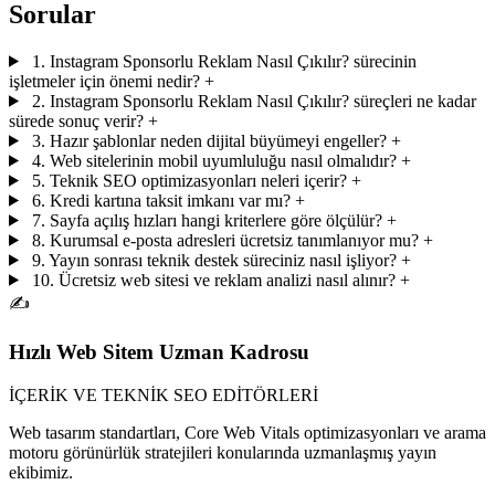
Sorular
1. Instagram Sponsorlu Reklam Nasıl Çıkılır? sürecinin
işletmeler için önemi nedir?
+
2. Instagram Sponsorlu Reklam Nasıl Çıkılır? süreçleri ne kadar
sürede sonuç verir?
+
3. Hazır şablonlar neden dijital büyümeyi engeller?
+
4. Web sitelerinin mobil uyumluluğu nasıl olmalıdır?
+
5. Teknik SEO optimizasyonları neleri içerir?
+
6. Kredi kartına taksit imkanı var mı?
+
7. Sayfa açılış hızları hangi kriterlere göre ölçülür?
+
8. Kurumsal e-posta adresleri ücretsiz tanımlanıyor mu?
+
9. Yayın sonrası teknik destek süreciniz nasıl işliyor?
+
10. Ücretsiz web sitesi ve reklam analizi nasıl alınır?
+
✍️
Hızlı Web Sitem Uzman Kadrosu
İÇERİK VE TEKNİK SEO EDİTÖRLERİ
Web tasarım standartları, Core Web Vitals optimizasyonları ve arama
motoru görünürlük stratejileri konularında uzmanlaşmış yayın
ekibimiz.