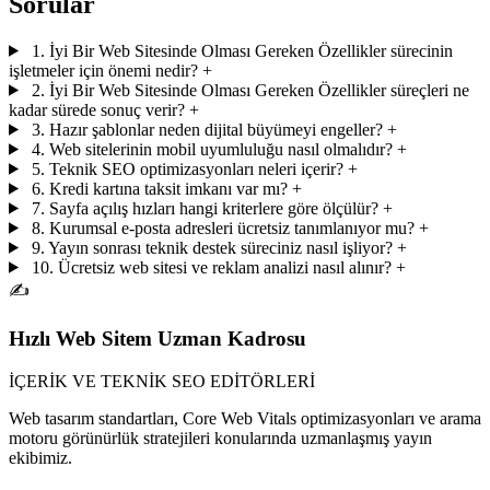
Sorular
1. İyi Bir Web Sitesinde Olması Gereken Özellikler sürecinin
işletmeler için önemi nedir?
+
2. İyi Bir Web Sitesinde Olması Gereken Özellikler süreçleri ne
kadar sürede sonuç verir?
+
3. Hazır şablonlar neden dijital büyümeyi engeller?
+
4. Web sitelerinin mobil uyumluluğu nasıl olmalıdır?
+
5. Teknik SEO optimizasyonları neleri içerir?
+
6. Kredi kartına taksit imkanı var mı?
+
7. Sayfa açılış hızları hangi kriterlere göre ölçülür?
+
8. Kurumsal e-posta adresleri ücretsiz tanımlanıyor mu?
+
9. Yayın sonrası teknik destek süreciniz nasıl işliyor?
+
10. Ücretsiz web sitesi ve reklam analizi nasıl alınır?
+
✍️
Hızlı Web Sitem Uzman Kadrosu
İÇERİK VE TEKNİK SEO EDİTÖRLERİ
Web tasarım standartları, Core Web Vitals optimizasyonları ve arama
motoru görünürlük stratejileri konularında uzmanlaşmış yayın
ekibimiz.