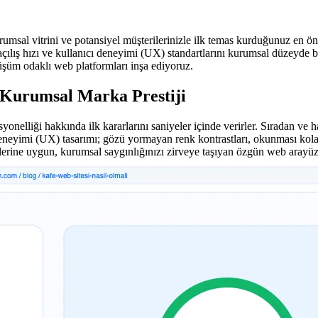
urumsal vitrini ve potansiyel müşterilerinizle ilk temas kurduğunuz en ö
açılış hızı ve kullanıcı deneyimi (UX) standartlarını kurumsal düzeyde 
şüm odaklı web platformları inşa ediyoruz.
 Kurumsal Marka Prestiji
yonelliği hakkında ilk kararlarını saniyeler içinde verirler. Sıradan ve 
neyimi (UX) tasarımı; gözü yormayan renk kontrastları, okunması kolay f
ilerine uygun, kurumsal saygınlığınızı zirveye taşıyan özgün web arayüzl