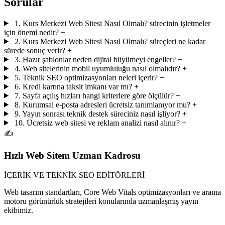
Sorular
1. Kurs Merkezi Web Sitesi Nasıl Olmalı? sürecinin işletmeler
için önemi nedir?
+
2. Kurs Merkezi Web Sitesi Nasıl Olmalı? süreçleri ne kadar
sürede sonuç verir?
+
3. Hazır şablonlar neden dijital büyümeyi engeller?
+
4. Web sitelerinin mobil uyumluluğu nasıl olmalıdır?
+
5. Teknik SEO optimizasyonları neleri içerir?
+
6. Kredi kartına taksit imkanı var mı?
+
7. Sayfa açılış hızları hangi kriterlere göre ölçülür?
+
8. Kurumsal e-posta adresleri ücretsiz tanımlanıyor mu?
+
9. Yayın sonrası teknik destek süreciniz nasıl işliyor?
+
10. Ücretsiz web sitesi ve reklam analizi nasıl alınır?
+
✍️
Hızlı Web Sitem Uzman Kadrosu
İÇERİK VE TEKNİK SEO EDİTÖRLERİ
Web tasarım standartları, Core Web Vitals optimizasyonları ve arama
motoru görünürlük stratejileri konularında uzmanlaşmış yayın
ekibimiz.