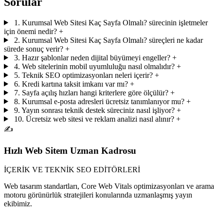
Sorular
1. Kurumsal Web Sitesi Kaç Sayfa Olmalı? sürecinin işletmeler
için önemi nedir?
+
2. Kurumsal Web Sitesi Kaç Sayfa Olmalı? süreçleri ne kadar
sürede sonuç verir?
+
3. Hazır şablonlar neden dijital büyümeyi engeller?
+
4. Web sitelerinin mobil uyumluluğu nasıl olmalıdır?
+
5. Teknik SEO optimizasyonları neleri içerir?
+
6. Kredi kartına taksit imkanı var mı?
+
7. Sayfa açılış hızları hangi kriterlere göre ölçülür?
+
8. Kurumsal e-posta adresleri ücretsiz tanımlanıyor mu?
+
9. Yayın sonrası teknik destek süreciniz nasıl işliyor?
+
10. Ücretsiz web sitesi ve reklam analizi nasıl alınır?
+
✍️
Hızlı Web Sitem Uzman Kadrosu
İÇERİK VE TEKNİK SEO EDİTÖRLERİ
Web tasarım standartları, Core Web Vitals optimizasyonları ve arama
motoru görünürlük stratejileri konularında uzmanlaşmış yayın
ekibimiz.