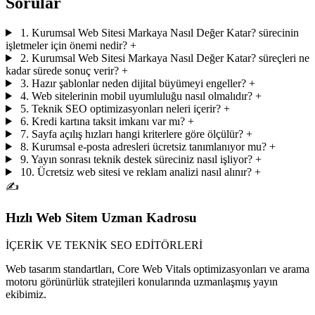
Sorular
1. Kurumsal Web Sitesi Markaya Nasıl Değer Katar? sürecinin
işletmeler için önemi nedir?
+
2. Kurumsal Web Sitesi Markaya Nasıl Değer Katar? süreçleri ne
kadar sürede sonuç verir?
+
3. Hazır şablonlar neden dijital büyümeyi engeller?
+
4. Web sitelerinin mobil uyumluluğu nasıl olmalıdır?
+
5. Teknik SEO optimizasyonları neleri içerir?
+
6. Kredi kartına taksit imkanı var mı?
+
7. Sayfa açılış hızları hangi kriterlere göre ölçülür?
+
8. Kurumsal e-posta adresleri ücretsiz tanımlanıyor mu?
+
9. Yayın sonrası teknik destek süreciniz nasıl işliyor?
+
10. Ücretsiz web sitesi ve reklam analizi nasıl alınır?
+
✍️
Hızlı Web Sitem Uzman Kadrosu
İÇERİK VE TEKNİK SEO EDİTÖRLERİ
Web tasarım standartları, Core Web Vitals optimizasyonları ve arama
motoru görünürlük stratejileri konularında uzmanlaşmış yayın
ekibimiz.