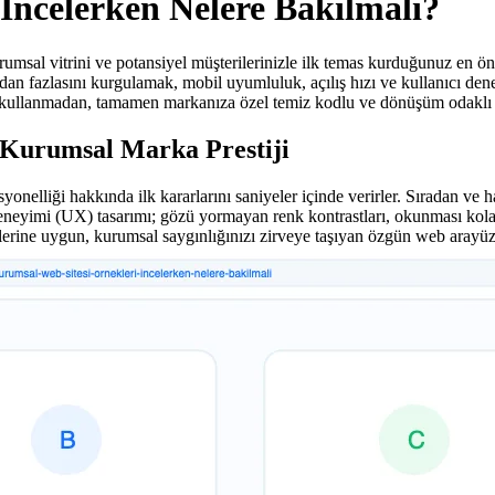
İncelerken Nelere Bakılmalı?
urumsal vitrini ve potansiyel müşterilerinizle ilk temas kurduğunuz en ö
mdan fazlasını kurgulamak, mobil uyumluluk, açılış hızı ve kullanıcı de
ı kullanmadan, tamamen markanıza özel temiz kodlu ve dönüşüm odaklı w
 Kurumsal Marka Prestiji
yonelliği hakkında ilk kararlarını saniyeler içinde verirler. Sıradan ve 
neyimi (UX) tasarımı; gözü yormayan renk kontrastları, okunması kolay f
ilerine uygun, kurumsal saygınlığınızı zirveye taşıyan özgün web arayüzl