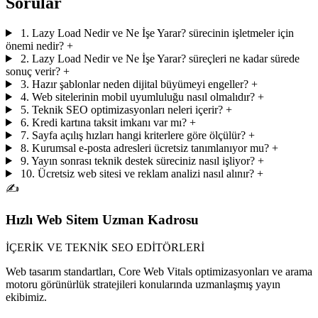
Sorular
1. Lazy Load Nedir ve Ne İşe Yarar? sürecinin işletmeler için
önemi nedir?
+
2. Lazy Load Nedir ve Ne İşe Yarar? süreçleri ne kadar sürede
sonuç verir?
+
3. Hazır şablonlar neden dijital büyümeyi engeller?
+
4. Web sitelerinin mobil uyumluluğu nasıl olmalıdır?
+
5. Teknik SEO optimizasyonları neleri içerir?
+
6. Kredi kartına taksit imkanı var mı?
+
7. Sayfa açılış hızları hangi kriterlere göre ölçülür?
+
8. Kurumsal e-posta adresleri ücretsiz tanımlanıyor mu?
+
9. Yayın sonrası teknik destek süreciniz nasıl işliyor?
+
10. Ücretsiz web sitesi ve reklam analizi nasıl alınır?
+
✍️
Hızlı Web Sitem Uzman Kadrosu
İÇERİK VE TEKNİK SEO EDİTÖRLERİ
Web tasarım standartları, Core Web Vitals optimizasyonları ve arama
motoru görünürlük stratejileri konularında uzmanlaşmış yayın
ekibimiz.