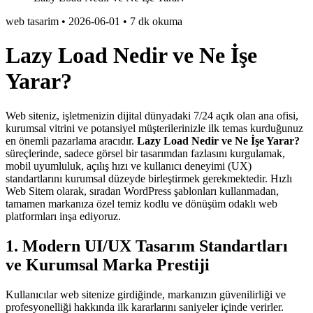
web tasarim
•
2026-06-01
•
7 dk okuma
Lazy Load Nedir ve Ne İşe
Yarar?
Web siteniz, işletmenizin dijital dünyadaki 7/24 açık olan ana ofisi,
kurumsal vitrini ve potansiyel müşterilerinizle ilk temas kurduğunuz
en önemli pazarlama aracıdır.
Lazy Load Nedir ve Ne İşe Yarar?
süreçlerinde, sadece görsel bir tasarımdan fazlasını kurgulamak,
mobil uyumluluk, açılış hızı ve kullanıcı deneyimi (UX)
standartlarını kurumsal düzeyde birleştirmek gerekmektedir. Hızlı
Web Sitem olarak, sıradan WordPress şablonları kullanmadan,
tamamen markanıza özel temiz kodlu ve dönüşüm odaklı web
platformları inşa ediyoruz.
1. Modern UI/UX Tasarım Standartları
ve Kurumsal Marka Prestiji
Kullanıcılar web sitenize girdiğinde, markanızın güvenilirliği ve
profesyonelliği hakkında ilk kararlarını saniyeler içinde verirler.