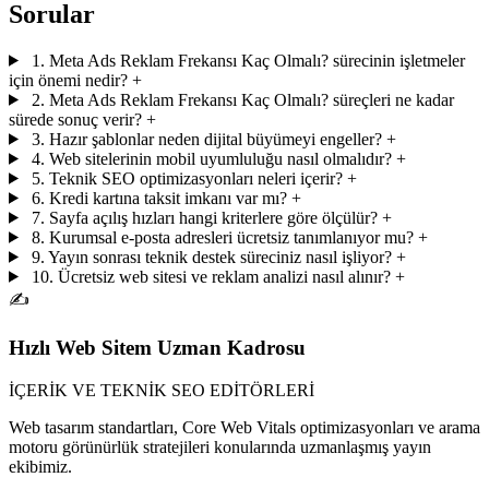
Sorular
1. Meta Ads Reklam Frekansı Kaç Olmalı? sürecinin işletmeler
için önemi nedir?
+
2. Meta Ads Reklam Frekansı Kaç Olmalı? süreçleri ne kadar
sürede sonuç verir?
+
3. Hazır şablonlar neden dijital büyümeyi engeller?
+
4. Web sitelerinin mobil uyumluluğu nasıl olmalıdır?
+
5. Teknik SEO optimizasyonları neleri içerir?
+
6. Kredi kartına taksit imkanı var mı?
+
7. Sayfa açılış hızları hangi kriterlere göre ölçülür?
+
8. Kurumsal e-posta adresleri ücretsiz tanımlanıyor mu?
+
9. Yayın sonrası teknik destek süreciniz nasıl işliyor?
+
10. Ücretsiz web sitesi ve reklam analizi nasıl alınır?
+
✍️
Hızlı Web Sitem Uzman Kadrosu
İÇERİK VE TEKNİK SEO EDİTÖRLERİ
Web tasarım standartları, Core Web Vitals optimizasyonları ve arama
motoru görünürlük stratejileri konularında uzmanlaşmış yayın
ekibimiz.