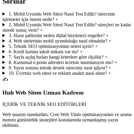
Sorular
1. Mobil Uyumlu Web Sitesi Nasıl Test Edilir? sürecinin
işletmeler için önemi nedir?
+
2. Mobil Uyumlu Web Sitesi Nasıl Test Edilir? süreçleri ne kadar
sürede sonuç verir?
+
3. Hazır şablonlar neden dijital büyümeyi engeller?
+
4. Web sitelerinin mobil uyumluluğu nasıl olmalıdır?
+
5. Teknik SEO optimizasyonları neleri içerir?
+
6. Kredi kartına taksit imkanı var mı?
+
7. Sayfa açılış hızları hangi kriterlere göre ölçülür?
+
8. Kurumsal e-posta adresleri ücretsiz tanımlanıyor mu?
+
9. Yayın sonrası teknik destek süreciniz nasıl işliyor?
+
10. Ücretsiz web sitesi ve reklam analizi nasıl alınır?
+
✍️
Hızlı Web Sitem Uzman Kadrosu
İÇERİK VE TEKNİK SEO EDİTÖRLERİ
Web tasarım standartları, Core Web Vitals optimizasyonları ve arama
motoru görünürlük stratejileri konularında uzmanlaşmış yayın
ekibimiz.