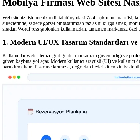
Mobilya Firması Web Sitesi Nas
Web siteniz, işletmenizin dijital dünyadaki 7/24 açık olan ana ofisi, k
süreçlerinde, sadece görsel bir tasarımdan fazlasını kurgulamak, mobi
sıradan WordPress şablonları kullanmadan, tamamen markanıza özel t
1. Modern UI/UX Tasarım Standartları ve
Kullanıcılar web sitenize girdiğinde, markanızın güvenilirliği ve profes
güven kaybına yol açar. Modern kullanıcı arayüzü (UI) ve kullanıcı de
barındırmalıdır. Tasarımcılarımızla, doğrudan hedef kitlenizin beklent