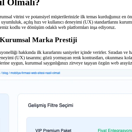
ıl Olmalı?
urumsal vitrini ve potansiyel müşterilerinizle ilk temas kurduğunuz en ö
l uyumluluk, açılış hızı ve kullanıcı deneyimi (UX) standartlarını kuru
emiz kodlu ve dönüşüm odaklı web platformları inşa ediyoruz.
 Kurumsal Marka Prestiji
yonelliği hakkında ilk kararlarını saniyeler içinde verirler. Sıradan ve 
neyimi (UX) tasarımı; gözü yormayan renk kontrastları, okunması kolay f
ilerine uygun, kurumsal saygınlığınızı zirveye taşıyan özgün web arayüzl