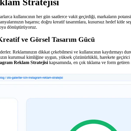
klam Stratejisi
ca kullanıcının her gün saatlerce vakit geçirdiği, markaların potansiye
yalarınızın başarısı; doğru kreatif tasarımlara, kusursuz hedef kitle 
roya dönüştürüyoruz.
Kreatif ve Görsel Tasarım Gücü
t ederler. Reklamınızın dikkat çekebilmesi ve kullanıcının kaydırmayı d
nızın kurumsal kimliğine uygun, yüksek çözünürlüklü, harekete geçirici m
stagram Reklam Stratejisi
kapsamında, en çok tıklama ve form getiren s