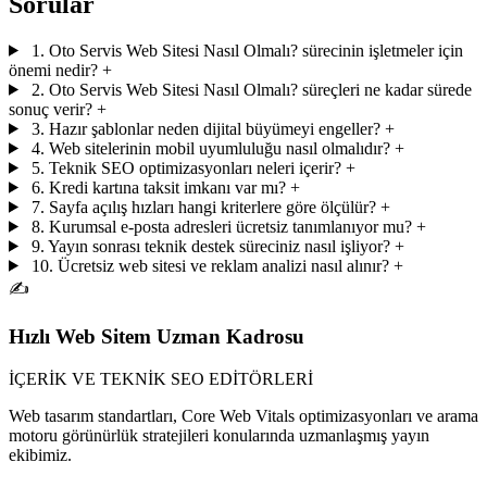
Sorular
1. Oto Servis Web Sitesi Nasıl Olmalı? sürecinin işletmeler için
önemi nedir?
+
2. Oto Servis Web Sitesi Nasıl Olmalı? süreçleri ne kadar sürede
sonuç verir?
+
3. Hazır şablonlar neden dijital büyümeyi engeller?
+
4. Web sitelerinin mobil uyumluluğu nasıl olmalıdır?
+
5. Teknik SEO optimizasyonları neleri içerir?
+
6. Kredi kartına taksit imkanı var mı?
+
7. Sayfa açılış hızları hangi kriterlere göre ölçülür?
+
8. Kurumsal e-posta adresleri ücretsiz tanımlanıyor mu?
+
9. Yayın sonrası teknik destek süreciniz nasıl işliyor?
+
10. Ücretsiz web sitesi ve reklam analizi nasıl alınır?
+
✍️
Hızlı Web Sitem Uzman Kadrosu
İÇERİK VE TEKNİK SEO EDİTÖRLERİ
Web tasarım standartları, Core Web Vitals optimizasyonları ve arama
motoru görünürlük stratejileri konularında uzmanlaşmış yayın
ekibimiz.