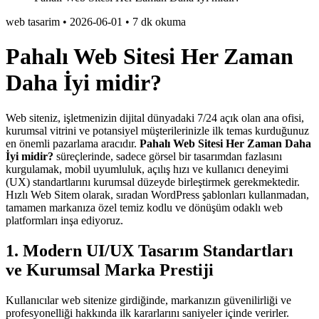
web tasarim
•
2026-06-01
•
7 dk okuma
Pahalı Web Sitesi Her Zaman
Daha İyi midir?
Web siteniz, işletmenizin dijital dünyadaki 7/24 açık olan ana ofisi,
kurumsal vitrini ve potansiyel müşterilerinizle ilk temas kurduğunuz
en önemli pazarlama aracıdır.
Pahalı Web Sitesi Her Zaman Daha
İyi midir?
süreçlerinde, sadece görsel bir tasarımdan fazlasını
kurgulamak, mobil uyumluluk, açılış hızı ve kullanıcı deneyimi
(UX) standartlarını kurumsal düzeyde birleştirmek gerekmektedir.
Hızlı Web Sitem olarak, sıradan WordPress şablonları kullanmadan,
tamamen markanıza özel temiz kodlu ve dönüşüm odaklı web
platformları inşa ediyoruz.
1. Modern UI/UX Tasarım Standartları
ve Kurumsal Marka Prestiji
Kullanıcılar web sitenize girdiğinde, markanızın güvenilirliği ve
profesyonelliği hakkında ilk kararlarını saniyeler içinde verirler.