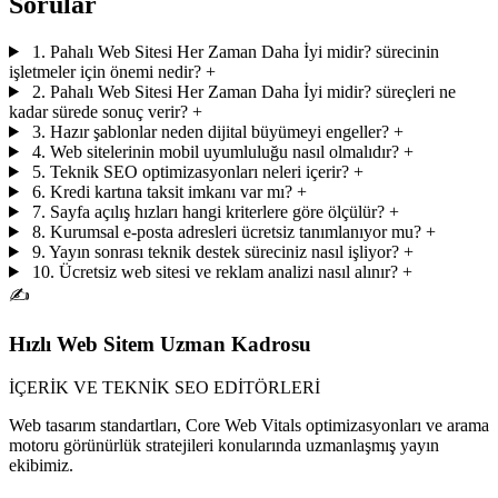
Sorular
1. Pahalı Web Sitesi Her Zaman Daha İyi midir? sürecinin
işletmeler için önemi nedir?
+
2. Pahalı Web Sitesi Her Zaman Daha İyi midir? süreçleri ne
kadar sürede sonuç verir?
+
3. Hazır şablonlar neden dijital büyümeyi engeller?
+
4. Web sitelerinin mobil uyumluluğu nasıl olmalıdır?
+
5. Teknik SEO optimizasyonları neleri içerir?
+
6. Kredi kartına taksit imkanı var mı?
+
7. Sayfa açılış hızları hangi kriterlere göre ölçülür?
+
8. Kurumsal e-posta adresleri ücretsiz tanımlanıyor mu?
+
9. Yayın sonrası teknik destek süreciniz nasıl işliyor?
+
10. Ücretsiz web sitesi ve reklam analizi nasıl alınır?
+
✍️
Hızlı Web Sitem Uzman Kadrosu
İÇERİK VE TEKNİK SEO EDİTÖRLERİ
Web tasarım standartları, Core Web Vitals optimizasyonları ve arama
motoru görünürlük stratejileri konularında uzmanlaşmış yayın
ekibimiz.