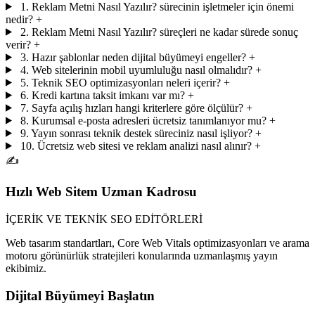
1. Reklam Metni Nasıl Yazılır? sürecinin işletmeler için önemi
nedir?
+
2. Reklam Metni Nasıl Yazılır? süreçleri ne kadar sürede sonuç
verir?
+
3. Hazır şablonlar neden dijital büyümeyi engeller?
+
4. Web sitelerinin mobil uyumluluğu nasıl olmalıdır?
+
5. Teknik SEO optimizasyonları neleri içerir?
+
6. Kredi kartına taksit imkanı var mı?
+
7. Sayfa açılış hızları hangi kriterlere göre ölçülür?
+
8. Kurumsal e-posta adresleri ücretsiz tanımlanıyor mu?
+
9. Yayın sonrası teknik destek süreciniz nasıl işliyor?
+
10. Ücretsiz web sitesi ve reklam analizi nasıl alınır?
+
✍️
Hızlı Web Sitem Uzman Kadrosu
İÇERİK VE TEKNİK SEO EDİTÖRLERİ
Web tasarım standartları, Core Web Vitals optimizasyonları ve arama
motoru görünürlük stratejileri konularında uzmanlaşmış yayın
ekibimiz.
Dijital Büyümeyi Başlatın