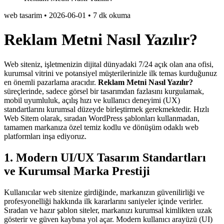
web tasarim
•
2026-06-01
•
7 dk okuma
Reklam Metni Nasıl Yazılır?
Web siteniz, işletmenizin dijital dünyadaki 7/24 açık olan ana ofisi,
kurumsal vitrini ve potansiyel müşterilerinizle ilk temas kurduğunuz
en önemli pazarlama aracıdır.
Reklam Metni Nasıl Yazılır?
süreçlerinde, sadece görsel bir tasarımdan fazlasını kurgulamak,
mobil uyumluluk, açılış hızı ve kullanıcı deneyimi (UX)
standartlarını kurumsal düzeyde birleştirmek gerekmektedir. Hızlı
Web Sitem olarak, sıradan WordPress şablonları kullanmadan,
tamamen markanıza özel temiz kodlu ve dönüşüm odaklı web
platformları inşa ediyoruz.
1. Modern UI/UX Tasarım Standartları
ve Kurumsal Marka Prestiji
Kullanıcılar web sitenize girdiğinde, markanızın güvenilirliği ve
profesyonelliği hakkında ilk kararlarını saniyeler içinde verirler.
Sıradan ve hazır şablon siteler, markanızı kurumsal kimlikten uzak
gösterir ve güven kaybına yol açar. Modern kullanıcı arayüzü (UI)