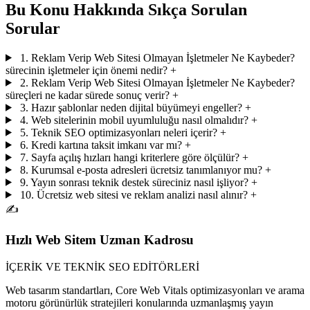
Bu Konu Hakkında Sıkça Sorulan
Sorular
1. Reklam Verip Web Sitesi Olmayan İşletmeler Ne Kaybeder?
sürecinin işletmeler için önemi nedir?
+
2. Reklam Verip Web Sitesi Olmayan İşletmeler Ne Kaybeder?
süreçleri ne kadar sürede sonuç verir?
+
3. Hazır şablonlar neden dijital büyümeyi engeller?
+
4. Web sitelerinin mobil uyumluluğu nasıl olmalıdır?
+
5. Teknik SEO optimizasyonları neleri içerir?
+
6. Kredi kartına taksit imkanı var mı?
+
7. Sayfa açılış hızları hangi kriterlere göre ölçülür?
+
8. Kurumsal e-posta adresleri ücretsiz tanımlanıyor mu?
+
9. Yayın sonrası teknik destek süreciniz nasıl işliyor?
+
10. Ücretsiz web sitesi ve reklam analizi nasıl alınır?
+
✍️
Hızlı Web Sitem Uzman Kadrosu
İÇERİK VE TEKNİK SEO EDİTÖRLERİ
Web tasarım standartları, Core Web Vitals optimizasyonları ve arama
motoru görünürlük stratejileri konularında uzmanlaşmış yayın