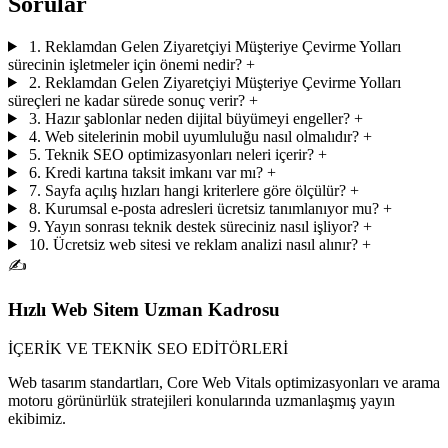
Sorular
1. Reklamdan Gelen Ziyaretçiyi Müşteriye Çevirme Yolları
sürecinin işletmeler için önemi nedir?
+
2. Reklamdan Gelen Ziyaretçiyi Müşteriye Çevirme Yolları
süreçleri ne kadar sürede sonuç verir?
+
3. Hazır şablonlar neden dijital büyümeyi engeller?
+
4. Web sitelerinin mobil uyumluluğu nasıl olmalıdır?
+
5. Teknik SEO optimizasyonları neleri içerir?
+
6. Kredi kartına taksit imkanı var mı?
+
7. Sayfa açılış hızları hangi kriterlere göre ölçülür?
+
8. Kurumsal e-posta adresleri ücretsiz tanımlanıyor mu?
+
9. Yayın sonrası teknik destek süreciniz nasıl işliyor?
+
10. Ücretsiz web sitesi ve reklam analizi nasıl alınır?
+
✍️
Hızlı Web Sitem Uzman Kadrosu
İÇERİK VE TEKNİK SEO EDİTÖRLERİ
Web tasarım standartları, Core Web Vitals optimizasyonları ve arama
motoru görünürlük stratejileri konularında uzmanlaşmış yayın
ekibimiz.