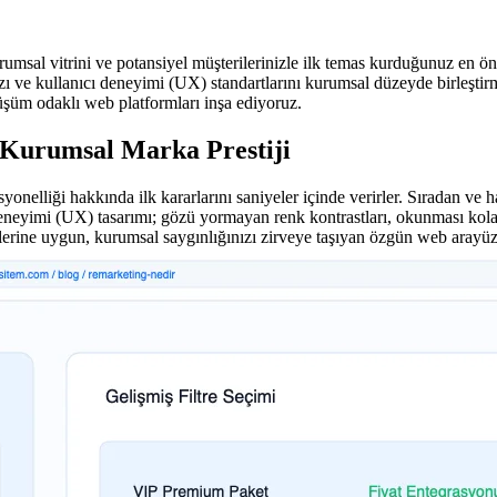
urumsal vitrini ve potansiyel müşterilerinizle ilk temas kurduğunuz en ö
ızı ve kullanıcı deneyimi (UX) standartlarını kurumsal düzeyde birleşt
şüm odaklı web platformları inşa ediyoruz.
 Kurumsal Marka Prestiji
yonelliği hakkında ilk kararlarını saniyeler içinde verirler. Sıradan ve 
neyimi (UX) tasarımı; gözü yormayan renk kontrastları, okunması kolay f
ilerine uygun, kurumsal saygınlığınızı zirveye taşıyan özgün web arayüzl