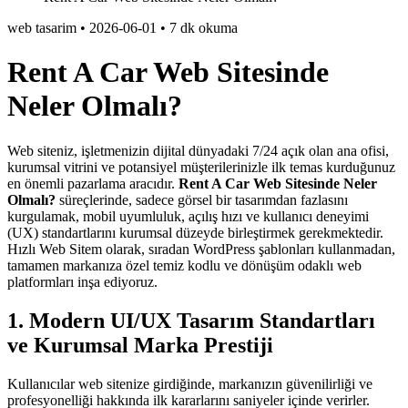
web tasarim
•
2026-06-01
•
7 dk okuma
Rent A Car Web Sitesinde
Neler Olmalı?
Web siteniz, işletmenizin dijital dünyadaki 7/24 açık olan ana ofisi,
kurumsal vitrini ve potansiyel müşterilerinizle ilk temas kurduğunuz
en önemli pazarlama aracıdır.
Rent A Car Web Sitesinde Neler
Olmalı?
süreçlerinde, sadece görsel bir tasarımdan fazlasını
kurgulamak, mobil uyumluluk, açılış hızı ve kullanıcı deneyimi
(UX) standartlarını kurumsal düzeyde birleştirmek gerekmektedir.
Hızlı Web Sitem olarak, sıradan WordPress şablonları kullanmadan,
tamamen markanıza özel temiz kodlu ve dönüşüm odaklı web
platformları inşa ediyoruz.
1. Modern UI/UX Tasarım Standartları
ve Kurumsal Marka Prestiji
Kullanıcılar web sitenize girdiğinde, markanızın güvenilirliği ve
profesyonelliği hakkında ilk kararlarını saniyeler içinde verirler.