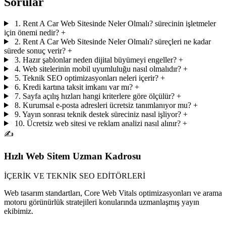
Sorular
1. Rent A Car Web Sitesinde Neler Olmalı? sürecinin işletmeler
için önemi nedir?
+
2. Rent A Car Web Sitesinde Neler Olmalı? süreçleri ne kadar
sürede sonuç verir?
+
3. Hazır şablonlar neden dijital büyümeyi engeller?
+
4. Web sitelerinin mobil uyumluluğu nasıl olmalıdır?
+
5. Teknik SEO optimizasyonları neleri içerir?
+
6. Kredi kartına taksit imkanı var mı?
+
7. Sayfa açılış hızları hangi kriterlere göre ölçülür?
+
8. Kurumsal e-posta adresleri ücretsiz tanımlanıyor mu?
+
9. Yayın sonrası teknik destek süreciniz nasıl işliyor?
+
10. Ücretsiz web sitesi ve reklam analizi nasıl alınır?
+
✍️
Hızlı Web Sitem Uzman Kadrosu
İÇERİK VE TEKNİK SEO EDİTÖRLERİ
Web tasarım standartları, Core Web Vitals optimizasyonları ve arama
motoru görünürlük stratejileri konularında uzmanlaşmış yayın
ekibimiz.