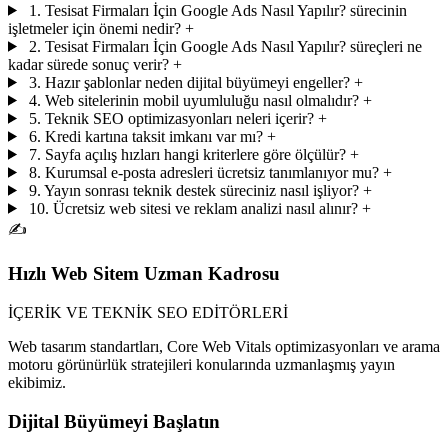
1. Tesisat Firmaları İçin Google Ads Nasıl Yapılır? sürecinin
işletmeler için önemi nedir?
+
2. Tesisat Firmaları İçin Google Ads Nasıl Yapılır? süreçleri ne
kadar sürede sonuç verir?
+
3. Hazır şablonlar neden dijital büyümeyi engeller?
+
4. Web sitelerinin mobil uyumluluğu nasıl olmalıdır?
+
5. Teknik SEO optimizasyonları neleri içerir?
+
6. Kredi kartına taksit imkanı var mı?
+
7. Sayfa açılış hızları hangi kriterlere göre ölçülür?
+
8. Kurumsal e-posta adresleri ücretsiz tanımlanıyor mu?
+
9. Yayın sonrası teknik destek süreciniz nasıl işliyor?
+
10. Ücretsiz web sitesi ve reklam analizi nasıl alınır?
+
✍️
Hızlı Web Sitem Uzman Kadrosu
İÇERİK VE TEKNİK SEO EDİTÖRLERİ
Web tasarım standartları, Core Web Vitals optimizasyonları ve arama
motoru görünürlük stratejileri konularında uzmanlaşmış yayın
ekibimiz.
Dijital Büyümeyi Başlatın