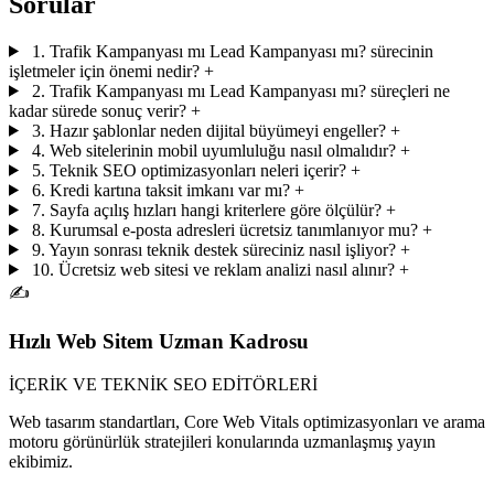
Sorular
1. Trafik Kampanyası mı Lead Kampanyası mı? sürecinin
işletmeler için önemi nedir?
+
2. Trafik Kampanyası mı Lead Kampanyası mı? süreçleri ne
kadar sürede sonuç verir?
+
3. Hazır şablonlar neden dijital büyümeyi engeller?
+
4. Web sitelerinin mobil uyumluluğu nasıl olmalıdır?
+
5. Teknik SEO optimizasyonları neleri içerir?
+
6. Kredi kartına taksit imkanı var mı?
+
7. Sayfa açılış hızları hangi kriterlere göre ölçülür?
+
8. Kurumsal e-posta adresleri ücretsiz tanımlanıyor mu?
+
9. Yayın sonrası teknik destek süreciniz nasıl işliyor?
+
10. Ücretsiz web sitesi ve reklam analizi nasıl alınır?
+
✍️
Hızlı Web Sitem Uzman Kadrosu
İÇERİK VE TEKNİK SEO EDİTÖRLERİ
Web tasarım standartları, Core Web Vitals optimizasyonları ve arama
motoru görünürlük stratejileri konularında uzmanlaşmış yayın
ekibimiz.