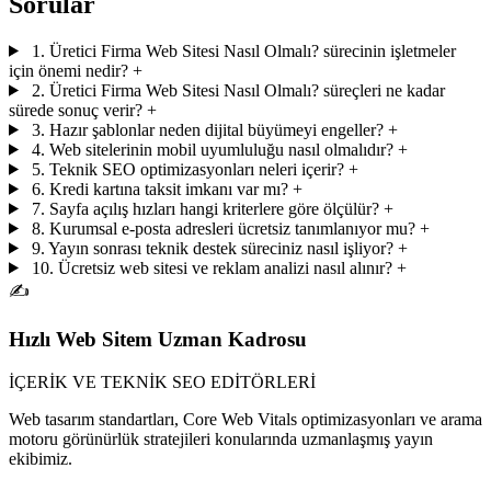
Sorular
1. Üretici Firma Web Sitesi Nasıl Olmalı? sürecinin işletmeler
için önemi nedir?
+
2. Üretici Firma Web Sitesi Nasıl Olmalı? süreçleri ne kadar
sürede sonuç verir?
+
3. Hazır şablonlar neden dijital büyümeyi engeller?
+
4. Web sitelerinin mobil uyumluluğu nasıl olmalıdır?
+
5. Teknik SEO optimizasyonları neleri içerir?
+
6. Kredi kartına taksit imkanı var mı?
+
7. Sayfa açılış hızları hangi kriterlere göre ölçülür?
+
8. Kurumsal e-posta adresleri ücretsiz tanımlanıyor mu?
+
9. Yayın sonrası teknik destek süreciniz nasıl işliyor?
+
10. Ücretsiz web sitesi ve reklam analizi nasıl alınır?
+
✍️
Hızlı Web Sitem Uzman Kadrosu
İÇERİK VE TEKNİK SEO EDİTÖRLERİ
Web tasarım standartları, Core Web Vitals optimizasyonları ve arama
motoru görünürlük stratejileri konularında uzmanlaşmış yayın
ekibimiz.