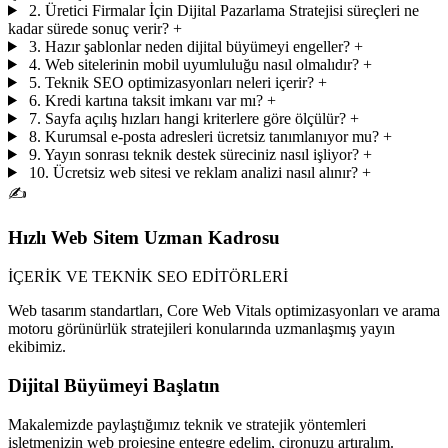
2. Üretici Firmalar İçin Dijital Pazarlama Stratejisi süreçleri ne
kadar sürede sonuç verir?
+
3. Hazır şablonlar neden dijital büyümeyi engeller?
+
4. Web sitelerinin mobil uyumluluğu nasıl olmalıdır?
+
5. Teknik SEO optimizasyonları neleri içerir?
+
6. Kredi kartına taksit imkanı var mı?
+
7. Sayfa açılış hızları hangi kriterlere göre ölçülür?
+
8. Kurumsal e-posta adresleri ücretsiz tanımlanıyor mu?
+
9. Yayın sonrası teknik destek süreciniz nasıl işliyor?
+
10. Ücretsiz web sitesi ve reklam analizi nasıl alınır?
+
✍️
Hızlı Web Sitem Uzman Kadrosu
İÇERİK VE TEKNİK SEO EDİTÖRLERİ
Web tasarım standartları, Core Web Vitals optimizasyonları ve arama
motoru görünürlük stratejileri konularında uzmanlaşmış yayın
ekibimiz.
Dijital Büyümeyi Başlatın
Makalemizde paylaştığımız teknik ve stratejik yöntemleri
işletmenizin web projesine entegre edelim, cironuzu artıralım.