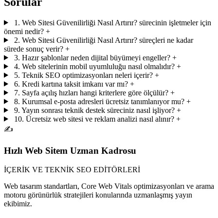
Sorular
1. Web Sitesi Güvenilirliği Nasıl Artırır? sürecinin işletmeler için
önemi nedir?
+
2. Web Sitesi Güvenilirliği Nasıl Artırır? süreçleri ne kadar
sürede sonuç verir?
+
3. Hazır şablonlar neden dijital büyümeyi engeller?
+
4. Web sitelerinin mobil uyumluluğu nasıl olmalıdır?
+
5. Teknik SEO optimizasyonları neleri içerir?
+
6. Kredi kartına taksit imkanı var mı?
+
7. Sayfa açılış hızları hangi kriterlere göre ölçülür?
+
8. Kurumsal e-posta adresleri ücretsiz tanımlanıyor mu?
+
9. Yayın sonrası teknik destek süreciniz nasıl işliyor?
+
10. Ücretsiz web sitesi ve reklam analizi nasıl alınır?
+
✍️
Hızlı Web Sitem Uzman Kadrosu
İÇERİK VE TEKNİK SEO EDİTÖRLERİ
Web tasarım standartları, Core Web Vitals optimizasyonları ve arama
motoru görünürlük stratejileri konularında uzmanlaşmış yayın
ekibimiz.