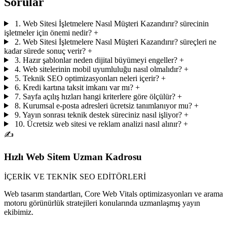
Sorular
1. Web Sitesi İşletmelere Nasıl Müşteri Kazandırır? sürecinin
işletmeler için önemi nedir?
+
2. Web Sitesi İşletmelere Nasıl Müşteri Kazandırır? süreçleri ne
kadar sürede sonuç verir?
+
3. Hazır şablonlar neden dijital büyümeyi engeller?
+
4. Web sitelerinin mobil uyumluluğu nasıl olmalıdır?
+
5. Teknik SEO optimizasyonları neleri içerir?
+
6. Kredi kartına taksit imkanı var mı?
+
7. Sayfa açılış hızları hangi kriterlere göre ölçülür?
+
8. Kurumsal e-posta adresleri ücretsiz tanımlanıyor mu?
+
9. Yayın sonrası teknik destek süreciniz nasıl işliyor?
+
10. Ücretsiz web sitesi ve reklam analizi nasıl alınır?
+
✍️
Hızlı Web Sitem Uzman Kadrosu
İÇERİK VE TEKNİK SEO EDİTÖRLERİ
Web tasarım standartları, Core Web Vitals optimizasyonları ve arama
motoru görünürlük stratejileri konularında uzmanlaşmış yayın
ekibimiz.