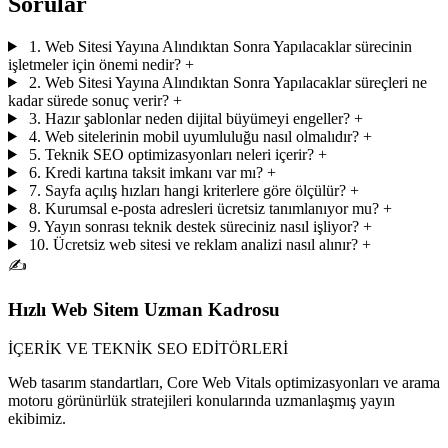
Sorular
1. Web Sitesi Yayına Alındıktan Sonra Yapılacaklar sürecinin
işletmeler için önemi nedir?
+
2. Web Sitesi Yayına Alındıktan Sonra Yapılacaklar süreçleri ne
kadar sürede sonuç verir?
+
3. Hazır şablonlar neden dijital büyümeyi engeller?
+
4. Web sitelerinin mobil uyumluluğu nasıl olmalıdır?
+
5. Teknik SEO optimizasyonları neleri içerir?
+
6. Kredi kartına taksit imkanı var mı?
+
7. Sayfa açılış hızları hangi kriterlere göre ölçülür?
+
8. Kurumsal e-posta adresleri ücretsiz tanımlanıyor mu?
+
9. Yayın sonrası teknik destek süreciniz nasıl işliyor?
+
10. Ücretsiz web sitesi ve reklam analizi nasıl alınır?
+
✍️
Hızlı Web Sitem Uzman Kadrosu
İÇERİK VE TEKNİK SEO EDİTÖRLERİ
Web tasarım standartları, Core Web Vitals optimizasyonları ve arama
motoru görünürlük stratejileri konularında uzmanlaşmış yayın
ekibimiz.