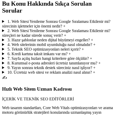
Bu Konu Hakkında Sıkça Sorulan
Sorular
1. Web Sitesi Yenileme Sonrası Google Sıralaması Etkilenir mi?
sürecinin işletmeler için önemi nedir?
+
2. Web Sitesi Yenileme Sonrası Google Sıralaması Etkilenir mi?
süreçleri ne kadar sürede sonuç verir?
+
3. Hazır şablonlar neden dijital büyümeyi engeller?
+
4. Web sitelerinin mobil uyumluluğu nasıl olmalıdır?
+
5. Teknik SEO optimizasyonları neleri içerir?
+
6. Kredi kartına taksit imkanı var mı?
+
7. Sayfa açılış hızları hangi kriterlere göre ölçülür?
+
8. Kurumsal e-posta adresleri ücretsiz tanımlanıyor mu?
+
9. Yayın sonrası teknik destek süreciniz nasıl işliyor?
+
10. Ücretsiz web sitesi ve reklam analizi nasıl alınır?
+
✍️
Hızlı Web Sitem Uzman Kadrosu
İÇERİK VE TEKNİK SEO EDİTÖRLERİ
Web tasarım standartları, Core Web Vitals optimizasyonları ve arama
motoru görünürlük stratejileri konularında uzmanlaşmış yayın