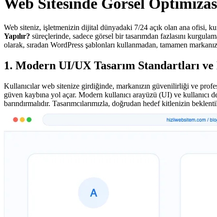
Web Sitesinde Görsel Optimizas
Web siteniz, işletmenizin dijital dünyadaki 7/24 açık olan ana ofisi, k
Yapılır?
süreçlerinde, sadece görsel bir tasarımdan fazlasını kurgula
olarak, sıradan WordPress şablonları kullanmadan, tamamen markanıza
1. Modern UI/UX Tasarım Standartları ve
Kullanıcılar web sitenize girdiğinde, markanızın güvenilirliği ve profes
güven kaybına yol açar. Modern kullanıcı arayüzü (UI) ve kullanıcı de
barındırmalıdır. Tasarımcılarımızla, doğrudan hedef kitlenizin beklent