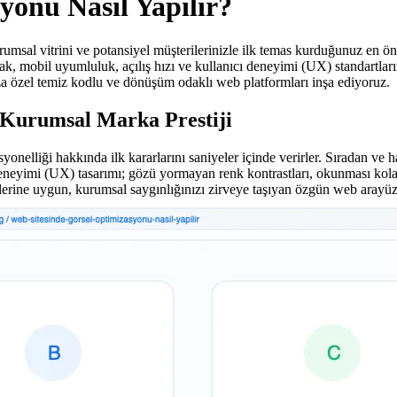
yonu Nasıl Yapılır?
urumsal vitrini ve potansiyel müşterilerinizle ilk temas kurduğunuz en ö
mak, mobil uyumluluk, açılış hızı ve kullanıcı deneyimi (UX) standartla
 özel temiz kodlu ve dönüşüm odaklı web platformları inşa ediyoruz.
 Kurumsal Marka Prestiji
yonelliği hakkında ilk kararlarını saniyeler içinde verirler. Sıradan ve 
neyimi (UX) tasarımı; gözü yormayan renk kontrastları, okunması kolay f
ilerine uygun, kurumsal saygınlığınızı zirveye taşıyan özgün web arayüzl