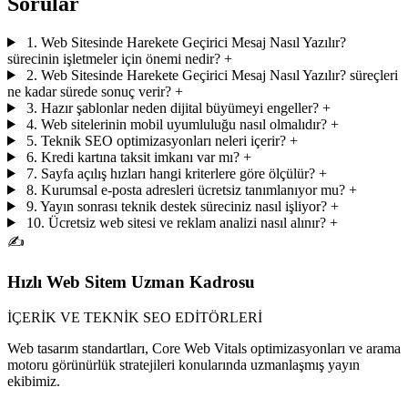
Sorular
1. Web Sitesinde Harekete Geçirici Mesaj Nasıl Yazılır?
sürecinin işletmeler için önemi nedir?
+
2. Web Sitesinde Harekete Geçirici Mesaj Nasıl Yazılır? süreçleri
ne kadar sürede sonuç verir?
+
3. Hazır şablonlar neden dijital büyümeyi engeller?
+
4. Web sitelerinin mobil uyumluluğu nasıl olmalıdır?
+
5. Teknik SEO optimizasyonları neleri içerir?
+
6. Kredi kartına taksit imkanı var mı?
+
7. Sayfa açılış hızları hangi kriterlere göre ölçülür?
+
8. Kurumsal e-posta adresleri ücretsiz tanımlanıyor mu?
+
9. Yayın sonrası teknik destek süreciniz nasıl işliyor?
+
10. Ücretsiz web sitesi ve reklam analizi nasıl alınır?
+
✍️
Hızlı Web Sitem Uzman Kadrosu
İÇERİK VE TEKNİK SEO EDİTÖRLERİ
Web tasarım standartları, Core Web Vitals optimizasyonları ve arama
motoru görünürlük stratejileri konularında uzmanlaşmış yayın
ekibimiz.