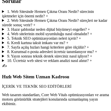
Sorular
1. Web Sitesinde Hemen Çıkma Oranı Nedir? sürecinin
işletmeler için önemi nedir?
+
2. Web Sitesinde Hemen Çıkma Oranı Nedir? süreçleri ne kadar
sürede sonuç verir?
+
3. Hazır şablonlar neden dijital büyümeyi engeller?
+
4. Web sitelerinin mobil uyumluluğu nasıl olmalıdır?
+
5. Teknik SEO optimizasyonları neleri içerir?
+
6. Kredi kartına taksit imkanı var mı?
+
7. Sayfa açılış hızları hangi kriterlere göre ölçülür?
+
8. Kurumsal e-posta adresleri ücretsiz tanımlanıyor mu?
+
9. Yayın sonrası teknik destek süreciniz nasıl işliyor?
+
10. Ücretsiz web sitesi ve reklam analizi nasıl alınır?
+
✍️
Hızlı Web Sitem Uzman Kadrosu
İÇERİK VE TEKNİK SEO EDİTÖRLERİ
Web tasarım standartları, Core Web Vitals optimizasyonları ve arama
motoru görünürlük stratejileri konularında uzmanlaşmış yayın
ekibimiz.