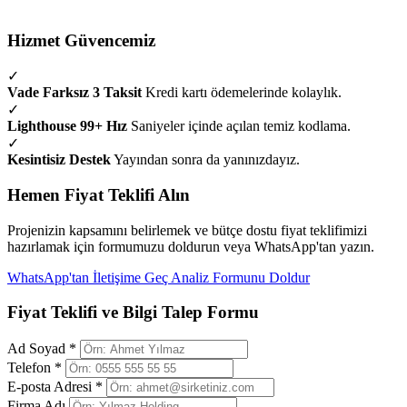
Hizmet Güvencemiz
✓
Vade Farksız 3 Taksit
Kredi kartı ödemelerinde kolaylık.
✓
Lighthouse 99+ Hız
Saniyeler içinde açılan temiz kodlama.
✓
Kesintisiz Destek
Yayından sonra da yanınızdayız.
Hemen Fiyat Teklifi Alın
Projenizin kapsamını belirlemek ve bütçe dostu fiyat teklifimizi
hazırlamak için formumuzu doldurun veya WhatsApp'tan yazın.
WhatsApp'tan İletişime Geç
Analiz Formunu Doldur
Fiyat Teklifi ve Bilgi Talep Formu
Ad Soyad *
Telefon *
E-posta Adresi *
Firma Adı