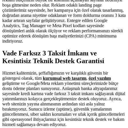
boşa gitmesine neden olur. Reklam odaklı landing page
çözümlerimiz sayesinde, her kampanya için özel olarak tasarlanmış,
doğrudan arama niyetine odaklanan ve form doldurma oranını 3 kata
kadar artıran sayfalar geliştiriyoruz. Entegre edilen Google
Analytics, Tag Manager ve Meta Pixel kodları sayesinde
dönüşümleri anlık olarak ölçüyor ve reklam performansınızı sürekli
optimize ederek dönüşüm başı maliyetlerinizi (CPA) minimuma
indiriyoruz.
Vade Farksız 3 Taksit İmkanı ve
Kesintisiz Teknik Destek Garantisi
Hizmet kalitemizin, şeffaflığımızın ve karşılıklı güvenin bir
göstergesi olarak, tüm
kurumsal web tasarım
,
özel yazılım
geliştirme ve Google/Meta reklam yönetimi süreçlerimizde bütçe
dostu ödeme planları sunuyoruz. Anlaşmalı banka altyapılarımız
sayesinde kredi kartına vade farksız 3 taksit imkanı sağlayarak dijital
yatırımlarınızı kolayca gerçekleştirmenize destek oluyoruz. Ayrıca,
web sitenizin yayına alınmasının ardından sizi asla yalnız
bırakmıyoruz. Sunucu izleme (uptime), güvenlik yamalarının
güncellenmesi, siber saldırı korumaları ve ufak içerik güncellemeleri
gibi operasyonel ihtiyaçlarınız için kesintisiz teknik destek ve bakım
hizmeti sağlamaya devam ediyoruz.