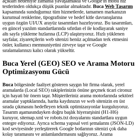
açıkları nedeniyle zamanla yavaşlamakta ve Google'ın mobil hız
testlerinden oldukça düşük puanlar almaktadır.
Buca
Web Tasarım
kapsamında sunduğumuz tüm hizmetlerde, tamamen markanızın
kurumsal renklerine, tipografisine ve hedef kitle davranışlarına
uygun özgün UI/UX arayüz tasarımları hazırlıyoruz. Bu tasarımları,
en güncel yazılım standartlarında sıfırdan el ile kodlayarak saniye
altı sayfa yükleme hızlarına (LCP) ulaştırıyoruz. Hızlı yüklenen
sayfalar, ziyaretçilerin web sitenizi henüz açılmadan terk etmesini
önler, kullanıcı memnuniyetini zirveye taşır ve Google
sıralamalarınızı kalıcı olarak yükseltir.
Buca Yerel (GEO) SEO ve Arama Motoru
Optimizasyonu Gücü
Buca
bölgesinde faaliyet gösteren saygın bir firma olarak, yerel
aramalarda (Local SEO) rakiplerinizin önüne geçmek ticari cironuz
için hayati bir önem taşır. Müşterileriniz arama motorlarında sektörel
aramalar yaptıklarında, harita kaydınızın ve web sitenizin en üst
sırada çıkmasını hedefleyen teknik optimizasyonlar kurguluyoruz.
Tasarım aşamasındayken doğru başlık hiyerarşisini (H1-H6)
kuruyor, sitemap.xml ve robots.txt dosyalarını standartlara uygun
entegre ediyoruz. Ayrıca schema yapısal veri şemalarını (JSON-LD)
kod seviyesinde yerleştirerek Google botlarının sitenizi çok daha
kolay taramasını ve anlamlandırmasını sağlıyoruz. Arama