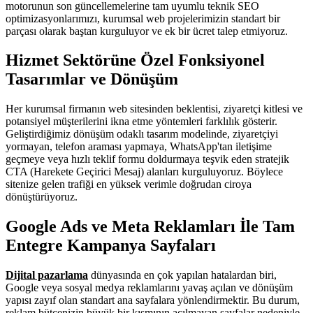
motorunun son güncellemelerine tam uyumlu teknik SEO
optimizasyonlarımızı, kurumsal web projelerimizin standart bir
parçası olarak baştan kurguluyor ve ek bir ücret talep etmiyoruz.
Hizmet Sektörüne Özel Fonksiyonel
Tasarımlar ve Dönüşüm
Her kurumsal firmanın web sitesinden beklentisi, ziyaretçi kitlesi ve
potansiyel müşterilerini ikna etme yöntemleri farklılık gösterir.
Geliştirdiğimiz dönüşüm odaklı tasarım modelinde, ziyaretçiyi
yormayan, telefon araması yapmaya, WhatsApp'tan iletişime
geçmeye veya hızlı teklif formu doldurmaya teşvik eden stratejik
CTA (Harekete Geçirici Mesaj) alanları kurguluyoruz. Böylece
sitenize gelen trafiği en yüksek verimle doğrudan ciroya
dönüştürüyoruz.
Google Ads ve Meta Reklamları İle Tam
Entegre Kampanya Sayfaları
Dijital pazarlama
dünyasında en çok yapılan hatalardan biri,
Google veya sosyal medya reklamlarını yavaş açılan ve dönüşüm
yapısı zayıf olan standart ana sayfalara yönlendirmektir. Bu durum,
reklam bütçenizin büyük bir kısmının açılmayan sayfalar nedeniyle