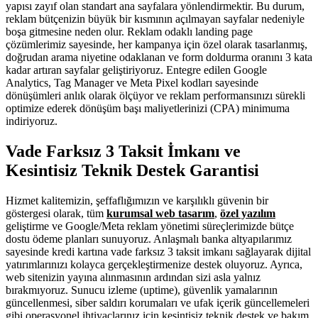
yapısı zayıf olan standart ana sayfalara yönlendirmektir. Bu durum,
reklam bütçenizin büyük bir kısmının açılmayan sayfalar nedeniyle
boşa gitmesine neden olur. Reklam odaklı landing page
çözümlerimiz sayesinde, her kampanya için özel olarak tasarlanmış,
doğrudan arama niyetine odaklanan ve form doldurma oranını 3 kata
kadar artıran sayfalar geliştiriyoruz. Entegre edilen Google
Analytics, Tag Manager ve Meta Pixel kodları sayesinde
dönüşümleri anlık olarak ölçüyor ve reklam performansınızı sürekli
optimize ederek dönüşüm başı maliyetlerinizi (CPA) minimuma
indiriyoruz.
Vade Farksız 3 Taksit İmkanı ve
Kesintisiz Teknik Destek Garantisi
Hizmet kalitemizin, şeffaflığımızın ve karşılıklı güvenin bir
göstergesi olarak, tüm
kurumsal web tasarım
,
özel yazılım
geliştirme ve Google/Meta reklam yönetimi süreçlerimizde bütçe
dostu ödeme planları sunuyoruz. Anlaşmalı banka altyapılarımız
sayesinde kredi kartına vade farksız 3 taksit imkanı sağlayarak dijital
yatırımlarınızı kolayca gerçekleştirmenize destek oluyoruz. Ayrıca,
web sitenizin yayına alınmasının ardından sizi asla yalnız
bırakmıyoruz. Sunucu izleme (uptime), güvenlik yamalarının
güncellenmesi, siber saldırı korumaları ve ufak içerik güncellemeleri
gibi operasyonel ihtiyaçlarınız için kesintisiz teknik destek ve bakım