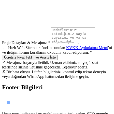
Proje Detayları & Mesajınız *
Hızlı Web Sitem tarafından sunulan
KVKK Aydınlatma Metni
'ni
ve iletişim formu kurallarını okudum, kabul ediyorum. *
Ücretsiz Fiyat Teklifi ve Analiz İste
✓ Mesajınız başarıyla iletildi. Uzman ekibimiz en geç 1 saat
içerisinde sizinle iletişime geçecektir. Teşekkür ederiz.
✗ Bir hata oluştu. Lütfen bilgilerinizi kontrol edip tekrar deneyin
veya doğrudan WhatsApp hattımızdan iletişime geçin.
Footer Bilgileri
Hazır tema kullanmadan; mobil uyumlu, hızlı açılan, SEO uyumlu