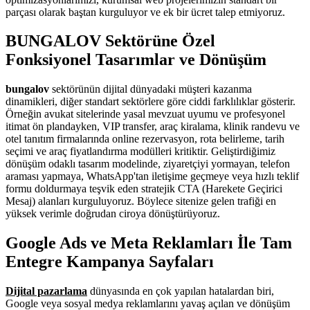
parçası olarak baştan kurguluyor ve ek bir ücret talep etmiyoruz.
BUNGALOV Sektörüne Özel
Fonksiyonel Tasarımlar ve Dönüşüm
bungalov
sektörünün dijital dünyadaki müşteri kazanma
dinamikleri, diğer standart sektörlere göre ciddi farklılıklar gösterir.
Örneğin avukat sitelerinde yasal mevzuat uyumu ve profesyonel
itimat ön plandayken, VIP transfer, araç kiralama, klinik randevu ve
otel tanıtım firmalarında online rezervasyon, rota belirleme, tarih
seçimi ve araç fiyatlandırma modülleri kritiktir. Geliştirdiğimiz
dönüşüm odaklı tasarım modelinde, ziyaretçiyi yormayan, telefon
araması yapmaya, WhatsApp'tan iletişime geçmeye veya hızlı teklif
formu doldurmaya teşvik eden stratejik CTA (Harekete Geçirici
Mesaj) alanları kurguluyoruz. Böylece sitenize gelen trafiği en
yüksek verimle doğrudan ciroya dönüştürüyoruz.
Google Ads ve Meta Reklamları İle Tam
Entegre Kampanya Sayfaları
Dijital pazarlama
dünyasında en çok yapılan hatalardan biri,
Google veya sosyal medya reklamlarını yavaş açılan ve dönüşüm