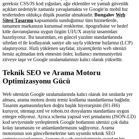
gereksiz CSS/JS kod yığınları, ağır eklentiler ve yamalı güvenlik
açıkları nedeniyle zamanla yavaşlamakta ve Google'ın mobil hız
testlerinden oldukça düşük puanlar almaktadır.
Bungalov
Web
Sitesi Tasarımı
kapsamında sunduğumuz tüm hizmetlerde,
tamamen markanızın kurumsal renklerine, tipografisine ve hedef
kitle davranışlarına uygun özgün UI/UX arayüz tasarımları
hazırlıyoruz. Bu tasarımları, en güncel yazılım standartlarında
sıfırdan el ile kodlayarak saniye altı sayfa yükleme hızlarına (LCP)
ulaştırıyoruz. Hızlı yüklenen sayfalar, ziyaretçilerin web sitenizi
henüz açılmadan terk etmesini önler, kullanıcı memnuniyetini
zirveye taşır ve Google sıralamalarınızı kalıcı olarak yükseltir.
Teknik SEO ve Arama Motoru
Optimizasyonu Gücü
Web sitenizin Google sıralamalarında kalıcı olarak üst sıralarda yer
alması, arama motoru dostu temiz kodlama standartlarına bağlıdır.
Tasarım aşamasındayken doğru başlık hiyerarşisini (H1-H6)
kuruyor, sitemap.xml ve robots.txt dosyalarını standartlara uygun
entegre ediyoruz. Ayrıca schema yapısal veri şemalarını (JSON-LD)
kod seviyesinde yerleştirerek Google botlarının sitenizi çok daha
kolay taramasını ve anlamlandırmasını sağlıyoruz. Arama
motorunun son güncellemelerine tam uyumlu teknik SEO
optimizasyonlarımızı, kurumsal web projelerimizin standart bir