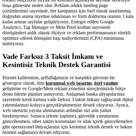
boşa gitmesine neden olur. Reklam odaklı landing page
çözümlerimiz sayesinde, her kampanya için özel olarak tasarlanmış,
doğrudan arama niyetine odaklanan ve form doldurma oranını 3 kata
kadar artıran sayfalar geliştiriyoruz. Entegre edilen Google
Analytics, Tag Manager ve Meta Pixel kodları sayesinde
dönüşümleri anlık olarak ölçüyor ve reklam performansınızı sürekli
optimize ederek dönüşüm başı maliyetlerinizi (CPA) minimuma
indiriyoruz.
Vade Farksız 3 Taksit İmkanı ve
Kesintisiz Teknik Destek Garantisi
Hizmet kalitemizin, şeffaflığımızın ve karşılıklı güvenin bir
göstergesi olarak, tüm
kurumsal web tasarım
,
özel yazılım
geliştirme ve Google/Meta reklam yönetimi süreçlerimizde bütçe
dostu ödeme planları sunuyoruz. Anlaşmalı banka altyapılarımız
sayesinde kredi kartına vade farksız 3 taksit imkanı sağlayarak dijital
yatırımlarınızı kolayca gerçekleştirmenize destek oluyoruz. Ayrıca,
web sitenizin yayına alınmasının ardından sizi asla yalnız
bırakmıyoruz. Sunucu izleme (uptime), güvenlik yamalarının
güncellenmesi, siber saldırı korumaları ve ufak içerik güncellemeleri
gibi operasyonel ihtiyaçlarınız için kesintisiz teknik destek ve bakım
hizmeti sağlamaya devam ediyoruz.