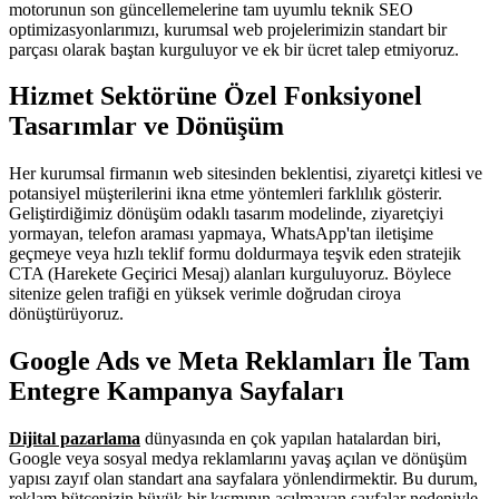
motorunun son güncellemelerine tam uyumlu teknik SEO
optimizasyonlarımızı, kurumsal web projelerimizin standart bir
parçası olarak baştan kurguluyor ve ek bir ücret talep etmiyoruz.
Hizmet Sektörüne Özel Fonksiyonel
Tasarımlar ve Dönüşüm
Her kurumsal firmanın web sitesinden beklentisi, ziyaretçi kitlesi ve
potansiyel müşterilerini ikna etme yöntemleri farklılık gösterir.
Geliştirdiğimiz dönüşüm odaklı tasarım modelinde, ziyaretçiyi
yormayan, telefon araması yapmaya, WhatsApp'tan iletişime
geçmeye veya hızlı teklif formu doldurmaya teşvik eden stratejik
CTA (Harekete Geçirici Mesaj) alanları kurguluyoruz. Böylece
sitenize gelen trafiği en yüksek verimle doğrudan ciroya
dönüştürüyoruz.
Google Ads ve Meta Reklamları İle Tam
Entegre Kampanya Sayfaları
Dijital pazarlama
dünyasında en çok yapılan hatalardan biri,
Google veya sosyal medya reklamlarını yavaş açılan ve dönüşüm
yapısı zayıf olan standart ana sayfalara yönlendirmektir. Bu durum,
reklam bütçenizin büyük bir kısmının açılmayan sayfalar nedeniyle