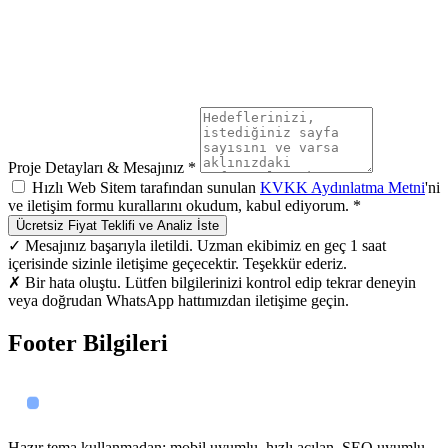
Proje Detayları & Mesajınız *
Hızlı Web Sitem tarafından sunulan
KVKK Aydınlatma Metni
'ni
ve iletişim formu kurallarını okudum, kabul ediyorum. *
Ücretsiz Fiyat Teklifi ve Analiz İste
✓ Mesajınız başarıyla iletildi. Uzman ekibimiz en geç 1 saat
içerisinde sizinle iletişime geçecektir. Teşekkür ederiz.
✗ Bir hata oluştu. Lütfen bilgilerinizi kontrol edip tekrar deneyin
veya doğrudan WhatsApp hattımızdan iletişime geçin.
Footer Bilgileri
Hazır tema kullanmadan; mobil uyumlu, hızlı açılan, SEO uyumlu