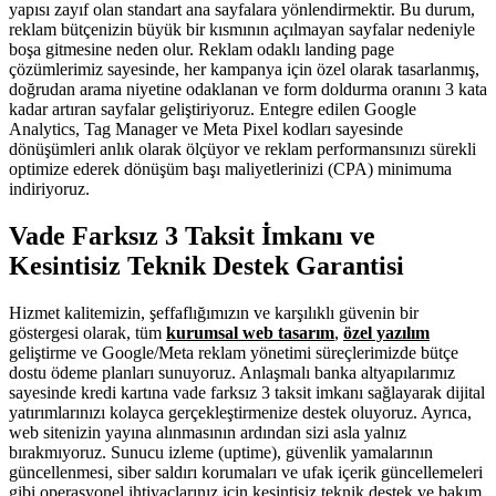
yapısı zayıf olan standart ana sayfalara yönlendirmektir. Bu durum,
reklam bütçenizin büyük bir kısmının açılmayan sayfalar nedeniyle
boşa gitmesine neden olur. Reklam odaklı landing page
çözümlerimiz sayesinde, her kampanya için özel olarak tasarlanmış,
doğrudan arama niyetine odaklanan ve form doldurma oranını 3 kata
kadar artıran sayfalar geliştiriyoruz. Entegre edilen Google
Analytics, Tag Manager ve Meta Pixel kodları sayesinde
dönüşümleri anlık olarak ölçüyor ve reklam performansınızı sürekli
optimize ederek dönüşüm başı maliyetlerinizi (CPA) minimuma
indiriyoruz.
Vade Farksız 3 Taksit İmkanı ve
Kesintisiz Teknik Destek Garantisi
Hizmet kalitemizin, şeffaflığımızın ve karşılıklı güvenin bir
göstergesi olarak, tüm
kurumsal web tasarım
,
özel yazılım
geliştirme ve Google/Meta reklam yönetimi süreçlerimizde bütçe
dostu ödeme planları sunuyoruz. Anlaşmalı banka altyapılarımız
sayesinde kredi kartına vade farksız 3 taksit imkanı sağlayarak dijital
yatırımlarınızı kolayca gerçekleştirmenize destek oluyoruz. Ayrıca,
web sitenizin yayına alınmasının ardından sizi asla yalnız
bırakmıyoruz. Sunucu izleme (uptime), güvenlik yamalarının
güncellenmesi, siber saldırı korumaları ve ufak içerik güncellemeleri
gibi operasyonel ihtiyaçlarınız için kesintisiz teknik destek ve bakım