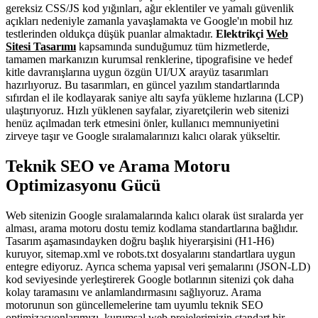
gereksiz CSS/JS kod yığınları, ağır eklentiler ve yamalı güvenlik
açıkları nedeniyle zamanla yavaşlamakta ve Google'ın mobil hız
testlerinden oldukça düşük puanlar almaktadır.
Elektrikçi
Web
Sitesi Tasarımı
kapsamında sunduğumuz tüm hizmetlerde,
tamamen markanızın kurumsal renklerine, tipografisine ve hedef
kitle davranışlarına uygun özgün UI/UX arayüz tasarımları
hazırlıyoruz. Bu tasarımları, en güncel yazılım standartlarında
sıfırdan el ile kodlayarak saniye altı sayfa yükleme hızlarına (LCP)
ulaştırıyoruz. Hızlı yüklenen sayfalar, ziyaretçilerin web sitenizi
henüz açılmadan terk etmesini önler, kullanıcı memnuniyetini
zirveye taşır ve Google sıralamalarınızı kalıcı olarak yükseltir.
Teknik SEO ve Arama Motoru
Optimizasyonu Gücü
Web sitenizin Google sıralamalarında kalıcı olarak üst sıralarda yer
alması, arama motoru dostu temiz kodlama standartlarına bağlıdır.
Tasarım aşamasındayken doğru başlık hiyerarşisini (H1-H6)
kuruyor, sitemap.xml ve robots.txt dosyalarını standartlara uygun
entegre ediyoruz. Ayrıca schema yapısal veri şemalarını (JSON-LD)
kod seviyesinde yerleştirerek Google botlarının sitenizi çok daha
kolay taramasını ve anlamlandırmasını sağlıyoruz. Arama
motorunun son güncellemelerine tam uyumlu teknik SEO
optimizasyonlarımızı, kurumsal web projelerimizin standart bir