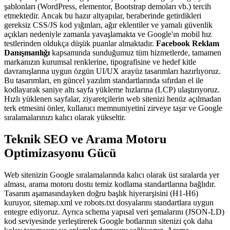
şablonları (WordPress, elementor, Bootstrap demoları vb.) tercih
etmektedir. Ancak bu hazır altyapılar, beraberinde getirdikleri
gereksiz CSS/JS kod yığınları, ağır eklentiler ve yamalı güvenlik
açıkları nedeniyle zamanla yavaşlamakta ve Google'ın mobil hız
testlerinden oldukça düşük puanlar almaktadır.
Facebook Reklam
Danışmanlığı
kapsamında sunduğumuz tüm hizmetlerde, tamamen
markanızın kurumsal renklerine, tipografisine ve hedef kitle
davranışlarına uygun özgün UI/UX arayüz tasarımları hazırlıyoruz.
Bu tasarımları, en güncel yazılım standartlarında sıfırdan el ile
kodlayarak saniye altı sayfa yükleme hızlarına (LCP) ulaştırıyoruz.
Hızlı yüklenen sayfalar, ziyaretçilerin web sitenizi henüz açılmadan
terk etmesini önler, kullanıcı memnuniyetini zirveye taşır ve Google
sıralamalarınızı kalıcı olarak yükseltir.
Teknik SEO ve Arama Motoru
Optimizasyonu Gücü
Web sitenizin Google sıralamalarında kalıcı olarak üst sıralarda yer
alması, arama motoru dostu temiz kodlama standartlarına bağlıdır.
Tasarım aşamasındayken doğru başlık hiyerarşisini (H1-H6)
kuruyor, sitemap.xml ve robots.txt dosyalarını standartlara uygun
entegre ediyoruz. Ayrıca schema yapısal veri şemalarını (JSON-LD)
kod seviyesinde yerleştirerek Google botlarının sitenizi çok daha