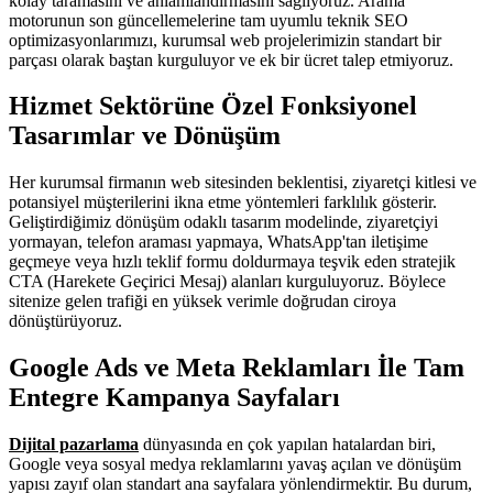
kolay taramasını ve anlamlandırmasını sağlıyoruz. Arama
motorunun son güncellemelerine tam uyumlu teknik SEO
optimizasyonlarımızı, kurumsal web projelerimizin standart bir
parçası olarak baştan kurguluyor ve ek bir ücret talep etmiyoruz.
Hizmet Sektörüne Özel Fonksiyonel
Tasarımlar ve Dönüşüm
Her kurumsal firmanın web sitesinden beklentisi, ziyaretçi kitlesi ve
potansiyel müşterilerini ikna etme yöntemleri farklılık gösterir.
Geliştirdiğimiz dönüşüm odaklı tasarım modelinde, ziyaretçiyi
yormayan, telefon araması yapmaya, WhatsApp'tan iletişime
geçmeye veya hızlı teklif formu doldurmaya teşvik eden stratejik
CTA (Harekete Geçirici Mesaj) alanları kurguluyoruz. Böylece
sitenize gelen trafiği en yüksek verimle doğrudan ciroya
dönüştürüyoruz.
Google Ads ve Meta Reklamları İle Tam
Entegre Kampanya Sayfaları
Dijital pazarlama
dünyasında en çok yapılan hatalardan biri,
Google veya sosyal medya reklamlarını yavaş açılan ve dönüşüm
yapısı zayıf olan standart ana sayfalara yönlendirmektir. Bu durum,