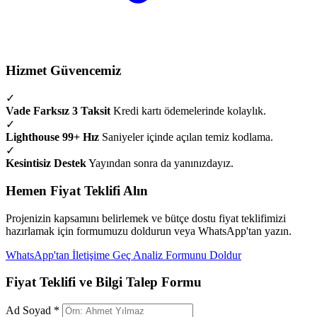
Hizmet Güvencemiz
✓
Vade Farksız 3 Taksit
Kredi kartı ödemelerinde kolaylık.
✓
Lighthouse 99+ Hız
Saniyeler içinde açılan temiz kodlama.
✓
Kesintisiz Destek
Yayından sonra da yanınızdayız.
Hemen Fiyat Teklifi Alın
Projenizin kapsamını belirlemek ve bütçe dostu fiyat teklifimizi
hazırlamak için formumuzu doldurun veya WhatsApp'tan yazın.
WhatsApp'tan İletişime Geç
Analiz Formunu Doldur
Fiyat Teklifi ve Bilgi Talep Formu
Ad Soyad *