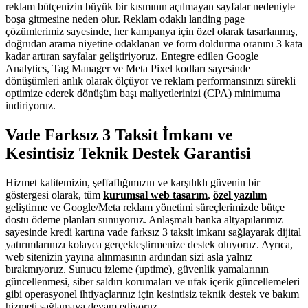
reklam bütçenizin büyük bir kısmının açılmayan sayfalar nedeniyle
boşa gitmesine neden olur. Reklam odaklı landing page
çözümlerimiz sayesinde, her kampanya için özel olarak tasarlanmış,
doğrudan arama niyetine odaklanan ve form doldurma oranını 3 kata
kadar artıran sayfalar geliştiriyoruz. Entegre edilen Google
Analytics, Tag Manager ve Meta Pixel kodları sayesinde
dönüşümleri anlık olarak ölçüyor ve reklam performansınızı sürekli
optimize ederek dönüşüm başı maliyetlerinizi (CPA) minimuma
indiriyoruz.
Vade Farksız 3 Taksit İmkanı ve
Kesintisiz Teknik Destek Garantisi
Hizmet kalitemizin, şeffaflığımızın ve karşılıklı güvenin bir
göstergesi olarak, tüm
kurumsal web tasarım
,
özel yazılım
geliştirme ve Google/Meta reklam yönetimi süreçlerimizde bütçe
dostu ödeme planları sunuyoruz. Anlaşmalı banka altyapılarımız
sayesinde kredi kartına vade farksız 3 taksit imkanı sağlayarak dijital
yatırımlarınızı kolayca gerçekleştirmenize destek oluyoruz. Ayrıca,
web sitenizin yayına alınmasının ardından sizi asla yalnız
bırakmıyoruz. Sunucu izleme (uptime), güvenlik yamalarının
güncellenmesi, siber saldırı korumaları ve ufak içerik güncellemeleri
gibi operasyonel ihtiyaçlarınız için kesintisiz teknik destek ve bakım
hizmeti sağlamaya devam ediyoruz.